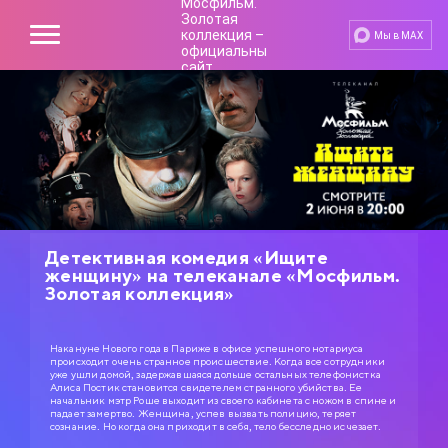
Мы в MAX
Детективная комедия «Ищите
женщину» на телеканале «Мосфильм.
Золотая коллекция»
Накануне Нового года в Париже в офисе успешного нотариуса
происходит очень странное происшествие. Когда все сотрудники
уже ушли домой, задержавшаяся дольше остальных телефонистка
Алиса Постик становится свидетелем странного убийства. Ее
начальник мэтр Роше выходит из своего кабинета с ножом в спине и
падает замертво. Женщина, успев вызвать полицию, теряет
сознание. Но когда она приходит в себя, тело бесследно исчезает.