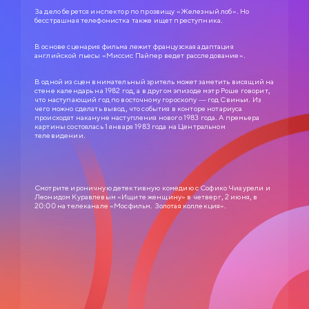
За дело берется инспектор по прозвищу «Железный лоб». Но
бесстрашная телефонистка также ищет преступника.
В основе сценария фильма лежит французская адаптация
английской пьесы «Миссис Пайпер ведет расследование».
В одной из сцен внимательный зритель может заметить висящий на
стене календарь на 1982 год, а в другом эпизоде мэтр Роше говорит,
что наступающий год по восточному гороскопу — год Свиньи. Из
чего можно сделать вывод, что события в конторе нотариуса
происходят накануне наступления нового 1983 года. А премьера
картины состоялась 1 января 1983 года на Центральном
телевидении.
Смотрите ироничную детективную комедию с Софико Чиаурели и
Леонидом Куравлевым «Ищите женщину» в четверг, 2 июня, в
20:00 на телеканале «Мосфильм. Золотая коллекция».
СЛУЖЕБНЫЙ РОМАН
0+
1977
ЗОЛОТАЯ КОЛЛЕКЦИЯ МОСФИЛЬМА
Анатолий Ефремович Новосельцев, рядовой служащий одного
статистического управления, — человек робкий и застенчивый. Для него
неплохо бы получить вакантное место зав. отделом, но он не знает как
подступиться к этому делу. Старый приятель Самохвалов советует ему