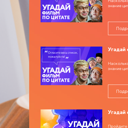
Насколько
знание ци
Подр
Угадай 
Насколько
знание ци
Подр
Угадай 
Пройдите 