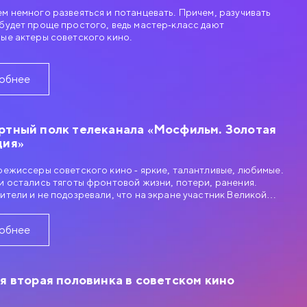
м немного развеяться и потанцевать. Причем, разучивать
будет проще простого, ведь мастер-класс дают
ые актеры советского кино.
обнее
ртный полк телеканала «Мосфильм. Золотая
ция»
режиссеры советского кино - яркие, талантливые, любимые.
и остались тяготы фронтовой жизни, потери, ранения.
ители и не подозревали, что на экране участник Великой
нной войны. Телеканал «Мосфильм. Золотая коллекция»
ессмертный полк» в память об этих героях.
обнее
я вторая половинка в советском кино