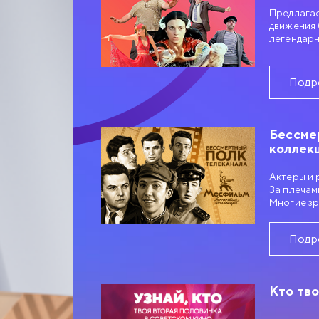
Предлагае
движения 
легендарн
Подр
Бессме
коллек
Актеры и 
За плечам
Многие зр
Отечестве
собрал «Б
Подр
Кто тво