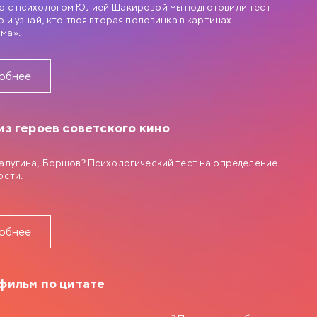
о с психологом Юлией Шакировой мы подготовили тест —
о и узнай, кто твоя вторая половинка в картинах
ма».
БНЫЙ РОМАН
обнее
ИЯ МОСФИЛЬМА
из героев советского кино
ч Новосельцев, рядовой служащий одного статистического
век робкий и застенчивый. Для него неплохо бы получить
. отделом, но он не знает как подступиться к этому делу. Старый
алугина, Борщов? Психологический тест на определение
в советует ему приударить за Людмилой Прокопьевной
ости.
ем в юбке и директором заведения…
обнее
фильм по цитате