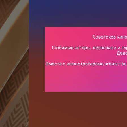
СЛУЖЕ
Советское кино
1977
0+
Любимые актеры, персонажи и кур
Дава
ЗОЛОТАЯ КОЛЛЕКЦ
Вместе с иллюстраторами агентства 
Анатолий Ефремови
управления, — чело
вакантное место зав
приятель Самохвало
Калугиной, — сухар