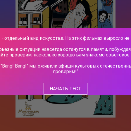
БНЫЙ РОМАН
 - отдельный вид искусства. На этих фильмах выросло не 
ьезные ситуации навсегда останутся в памяти, побуждая 
йте проверим, насколько хорошо вам знакомо советское 
ИЯ МОСФИЛЬМА
“Bang! Bang!“ мы оживили афиши культовых отечественны
ч Новосельцев, рядовой служащий одного статистического
век робкий и застенчивый. Для него неплохо бы получить
проверим!“
. отделом, но он не знает как подступиться к этому делу. Старый
в советует ему приударить за Людмилой Прокопьевной
ем в юбке и директором заведения…
НАЧАТЬ ТЕСТ