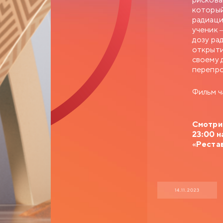
который
радиаци
ученик 
дозу ра
открыти
своему 
перепро
Фильм ч
Смотрит
23:00 н
«Реста
14.11.2023