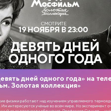
БНЫЙ РОМАН
евять дней одного года» на тел
ИЯ МОСФИЛЬМА
м. Золотая коллекция»
ч Новосельцев, рядовой служащий одного статистического
век робкий и застенчивый. Для него неплохо бы получить
. отделом, но он не знает как подступиться к этому делу. Старый
ие физики работают над изучением управляемого термояд
в советует ему приударить за Людмилой Прокопьевной
. Им интересуются учёные во всём мире. Но эксперимент о
ем в юбке и директором заведения…
нный из-за опасности облучения. Профессор Синцов — учё