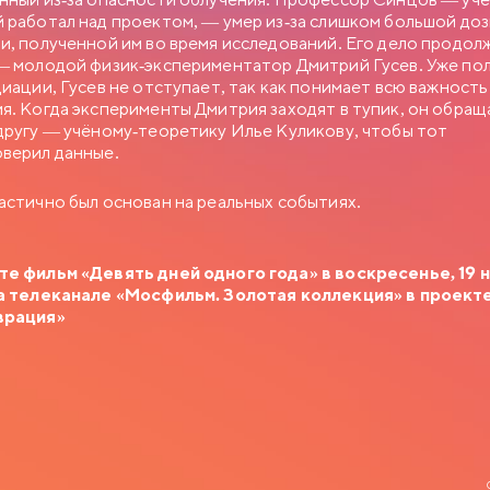
 работал над проектом, — умер из-за слишком большой до
и, полученной им во время исследований. Его дело продол
— молодой физик-экспериментатор Дмитрий Гусев. Уже по
диации, Гусев не отступает, так как понимает всю важность
я. Когда эксперименты Дмитрия заходят в тупик, он обращ
другу — учёному-теоретику Илье Куликову, чтобы тот
верил данные.
астично был основан на реальных событиях.
е фильм «Девять дней одного года» в воскресенье, 19 н
а телеканале «Мосфильм. Золотая коллекция» в проект
врация»