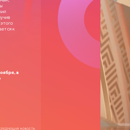
зы
жил
лучив
 этого
ается к
оября, в
е
СЛЕДУЮЩАЯ НОВОСТЬ