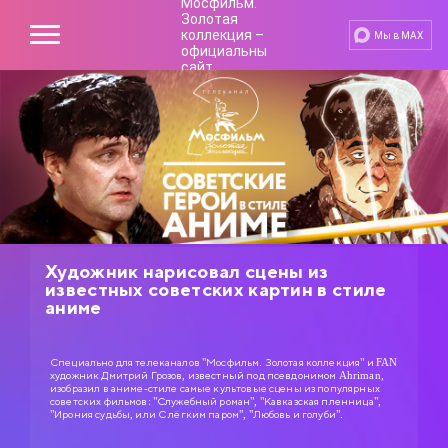
Мы в MAX
Художник нарисовал сцены из
известных советских картин в стиле
аниме
Специально для телеканалов "Мосфильм. Золотая коллекция" и FAN
художник Дмитрий Грозов, известный под псевдонимом Ahriman,
изобразил в аниме-стиле самые культовые сцены из популярных
советских фильмов: "Служебный роман", "Кавказская пленница",
"Ирония судьбы, или С лёгким паром", "Любовь и голуби".