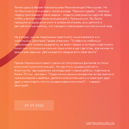
Также сразу в образе Новосельцева Рязанов видел Меньшова. Но
тот был очень популярен после выхода "Иронии судьбы", поэтому
перед гримёрами стояла задача – создать совершенно другой образ,
чтобы у зрителя не было ассоциаций с Лукашиным. Так были
придуманы дурацкие очки в широкой оправе, усы щёткой и
растрёпанные волосы, что придало герою довольно комичный вид.
На вопрос, какие персонажи советского кино являются его
любимыми, Дмитрий Грозов отвечает: "Особенно любимых
персонажей сложно выделить, ко всем героям и актёрам советского
кино как-то слишком сильно прикипел ещё с детства, все какие-то
давно уже родные. Для каждого в сердце есть своё место".
Грозов переосмысливает сцены из популярных фильмов в стиле
японской мультипликации. На группу в социальной сети
Вконтакте, где художник выкладывает новые работы, подписано
более 70 тыс. человек. "Люди самых разных возрастов встречаются в
комментариях к работам, делятся впечатлениями и советуют друг
другу посмотреть что-то из нарисованного мной", – говорит
Дмитрий.
29.09.2022
СЛЕДУЮЩАЯ НОВОСТЬ