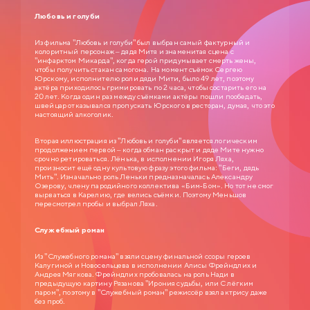
неплохо бы получить вакантное место зав. отделом, но он не знает как
подступиться к этому делу. Старый приятель Самохвалов советует ему
Любовь и голуби
приударить за Людмилой Прокопьевной Калугиной, — сухарем в юбке и
директором заведения…
Из фильма "Любовь и голуби" был выбран самый фактурный и
колоритный персонаж – дядя Митя и знаменитая сцена с
"инфарктом Микарда", когда герой придумывает смерть жены,
чтобы получить стакан самогона. На момент съёмок Сергею
Юрскому, исполнителю роли дяди Мити, было 49 лет, поэтому
актёра приходилось гримировать по 2 часа, чтобы состарить его на
20 лет. Когда один раз между съёмками актёры пошли пообедать,
швейцар отказывался пропускать Юрского в ресторан, думая, что это
настоящий алкоголик.
Вторая иллюстрация из "Любовь и голуби" является логическим
продолжением первой – когда обман раскрыт и дяде Мите нужно
срочно ретироваться. Лёнька, в исполнении Игоря Ляха,
произносит ещё одну культовую фразу этого фильма: "Беги, дядь
Мить". Изначально роль Леньки предназначалась Александру
Озерову, члену пародийного коллектива «Бим-Бом». Но тот не смог
вырваться в Карелию, где велись съёмки. Поэтому Меньшов
пересмотрел пробы и выбрал Ляха.
Служебный роман
Из "Служебного романа" взяли сцену финальной ссоры героев
Калугиной и Новосельцева в исполнении Алисы Фрейндлих и
Андрея Мягкова. Фрейндлих пробовалась на роль Нади в
предыдущую картину Рязанова "Ирония судьбы, или С лёгким
паром", поэтому в "Служебный роман" режиссёр взял актрису даже
без проб.