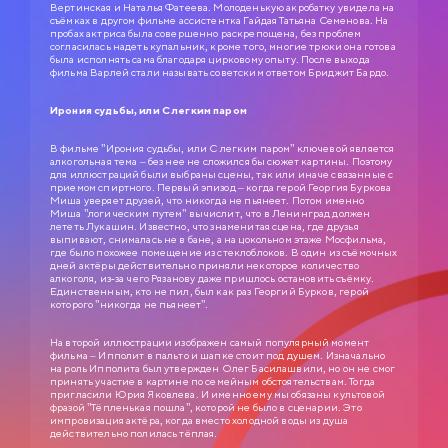
Вертинская и Наталья Фатеева. Молоденькую акробатку увидела на
съёмках в другом фильме ассистентка Гайдая Татьяна Семенова. На
пробах актриса была совершенно раскрепощена, без проблем
согласилась надеть купальник, кроме того, многие трюки она готова
была исполнять сама благодаря цирковому опыту. После выхода
фильма Варлей стали называть советским ответом Бриджит Бардо.
Ирония судьбы, или С легким паром
В фильме "Ирония судьбы, или С легким паром" ключевой является
алкогольная тема – без нее не сложился бы сюжет картины. Поэтому
для иллюстраций были выбраны сцены, так или иначе связанные с
приемом спиртного. Первый эпизод – когда герой Георгия Буркова
Миша уверяет друзей, что никогда не пьянеет. Потом именно
Миша "логическим путем" вычислит, что в Ленинград должен
лететь Лукашин. Известно, что знаменитая сцена, где друзья
выпивают, снималась не в бане, а на цокольном этаже Мосфильма,
где было похожее помещение из стеклоблоков. В один из съёмочных
дней актёры действительно приняли некоторое количество
алкоголя, из-за чего Рязанову даже пришлось остановить съёмку.
Единственным, кто не пил, был как раз Георгий Бурков, герой
которого "никогда не пьянеет".
СЛУЖЕБНЫЙ РОМАН
На второй иллюстрации изображен самый популярный момент
фильма – Ипполит в пальто и шапке стоит под душем. Изначально
на роль Ипполита был утвержден Олег Басилашвили, но он не смог
0+
1977
принять участие в картине по семейным обстоятельствам. Тогда
пригласили Юрия Яковлева. И именно ему мы обязаны культовой
ЗОЛОТАЯ КОЛЛЕКЦИЯ МОСФИЛЬМА
фразой "Тёпленькая пошла", которой не было в сценарии. Это
импровизация актёра, когда вместо холодной воды из душа
действительно полилась тёплая.
Анатолий Ефремович Новосельцев, рядовой служащий одного
статистического управления, — человек робкий и застенчивый. Для него