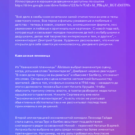
Иллюстрации в хорошем разрешении доступны по ссылке
https://drive.google.com/drive/folders/12ZAs1v7UsEvJd_PBkqA1_RGTrDtSTPlb.
"Всё дело в необычном сочетании самой стилистики аниме и темы
советского кино. Все герои и фильмы узнаваемые и любимые с
детства – теперь в новом, скажем так, анимационном формате, но с
уважением и любовью к оригинальным картинам. С новой подачей,
которая ещё и связывает молодое поколение детей с их бабушками и
дедушками, делая моё творчество интересным и тем, и другим", –
комментирует Дмитрий Грозов. Художник рассказывает, что многие
открыли для себя советскую киноклассику, увидев его рисунки.
Кавказская пленница
Из "Кавказской пленницы" Ahriman выбрал знаменитую сцену,
когда, услышав слово "волюнтаризм", Джабраил нервно реагирует:
"В моем доме прошу не выражаться" и объясняет Балбесу, что значит
это слово. Сегодня эта сцена остается непонятной большинству
зрителей. Дело в том, что фильм снимали в 1966 году – незадолго до
этого с должности генсека был снят Никита Хрущёв. Чтобы
объяснить причину смены власти, в газетах разбирали недостатки
хрущёвского правления. Никите Сергеевичу вменяли
"экономический волюнтаризм", то есть что он не учитывал
объективные обстоятельства и не рассчитывал последствия
принимаемых им решений.
Второй иллюстрацией из знаменитой комедии Леонида Гайдая
стала сцена, когда Трус и Балбес засыпают под действием
снотворного рядом со связанной Ниной – героиней Натальи Варлей.
Актриса была выбрана на роль среди множества более именитых
претенденток. Например, на эту роль пробовались Анастасия