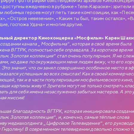
рирует фотографии бэкстейджей из архивов Киноконцерн
н доступны ежедневно в рубрике «Теле-Караоке»: зрители 
и любимых героев могут петь такие композиции, как «Песе
х», «Остров невезения», «Каким ты был, таким остался», «
дие, госпожа Удача» и многие другие.
льный директор Киноконцерна «Мосфильм» Карен Шахн
 создании канала „Мосфильма“, которая в своё время была
ена ВГТРК, полностью себя оправдала. За короткое время
ьм. Золотая коллекция“ стал очень популярным. Я не слеж
ами, но даже по окружающим меня людям вижу, что его хо
. Это значит, что он занял совершенно особенное место в э
 оказался успешным во всех смыслах! Как в своей коммерчес
яющей, так и в части популяризации мосфильмовского кино, 
 наши картины живут! Зрители могут не только смотреть клас
вать для себя имена незаслуженно забытых мастеров. А это 
ная миссия!
ьшая благодарность ВГТРК, которая инициировала создани
БНЫЙ РОМАН
ьм. Золотая коллекция“, и, конечно, самые тёплые слова
иву медиахолдинга „Цифровое Телевидение“, его руковод
 Гндоляну! В современном телевидении довольно сложно т