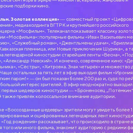
рские подборки кино.
льм. Золотая коллекция»
— совместный проект «Цифров
ения», медиахолдинга ВГТРК и крупнейшего российского
церна «Мосфильм». Телеканал показывает классику золот
ии «Мосфильма»: популярные фильмы «Иван Васильевич м
ию», «Служебный роман», «Джентльмены удачи», «Бриллиа
«Кавказская пленница, или Новые приключения Шурика», а т
на легендарной киностудии старейшие ленты «Весна», «По
, «Александр Невский». И конечно, современное кино: «Д
ьника», «Сёстры», «Хитровка. Знак четырёх» и множество 
 Чаще остальных за пять лет в эфир выходил фильм «Ирония
ёгким паром!» — он был показан более 200 раз и, судя по ре
 большой интерес зрителей. В эфир неоднократно выходил
х первых шедевров киностудии — «Броненосец „Потёмкин“
 также привлёк колоссальное внимание аудитории.
ке «Воссозданные шедевры» зрители могут увидеть более 
врированных и оцифрованных легендарных лент киностуди
 «Год рождения» рассказывает, что происходило в стране в
я того или иного фильма, знакомит аудиторию с редкими ф