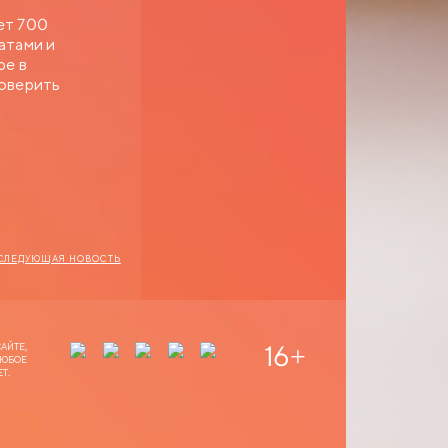
ет 700
атами и
ре в
роверить
СЛЕДУЮЩАЯ НОВОСТЬ
16
+
АЙТЕ,
ЛЮБОЕ
Т.