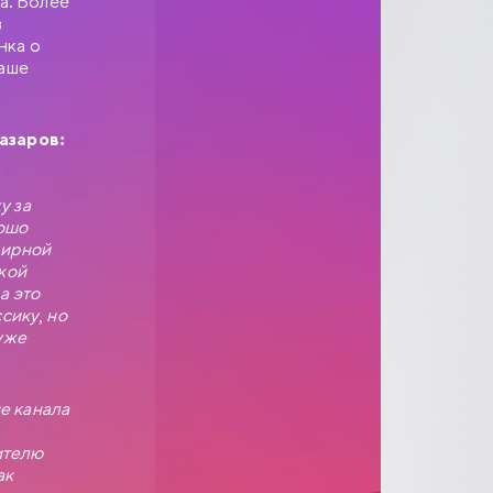
а. Более
в
нка о
Ваше
азаров:
у за
рошо
фирной
кой
а это
сику, но
уже
е канала
ителю
ак