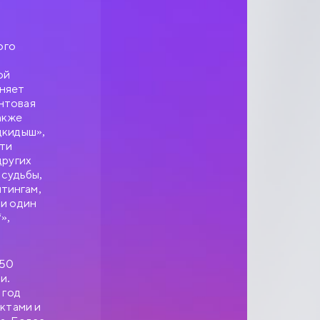
ого
ой
еняет
нтовая
акже
дкидыш»,
ети
других
 судьбы,
йтингам,
 и один
»,
150
и.
 год
актами и