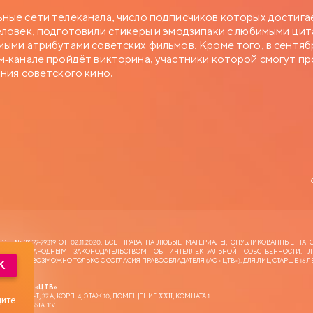
ные сети телеканала, число подписчиков которых достига
еловек, подготовили стикеры и эмодзипаки с любимыми цит
мыми атрибутами советских фильмов. Кроме того, в сентяб
м-канале пройдёт викторина, участники которой смогут п
ания советского кино.
 ЭЛ №ФС77-79319 ОТ 02.11.2020. ВСЕ ПРАВА НА ЛЮБЫЕ МАТЕРИАЛЫ, ОПУБЛИКОВАННЫЕ НА С
МЕЖДУНАРОДНЫМ ЗАКОНОДАТЕЛЬСТВОМ ОБ ИНТЕЛЛЕКТУАЛЬНОЙ СОБСТВЕННОСТИ. 
ИАЛОВ ВОЗМОЖНО ТОЛЬКО С СОГЛАСИЯ ПРАВООБЛАДАТЕЛЯ (АО «ЦТВ‎»). ДЛЯ ЛИЦ СТАРШЕ 16 ЛЕ
K
Е» / АО «ЦТВ»
КИЙ ПР-Т, 37 А, КОРП. 4, ЭТАЖ 10, ПОМЕЩЕНИЕ XXII, КОМНАТА 1.
дите
IGITALRUSSIA.TV