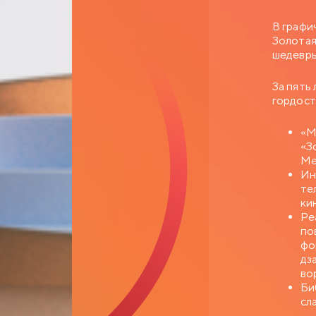
В графи
Золотая
шедевры
За пять
гордост
«М
«З
Ме
Ин
те
ки
Ре
по
фо
дз
во
Би
сл