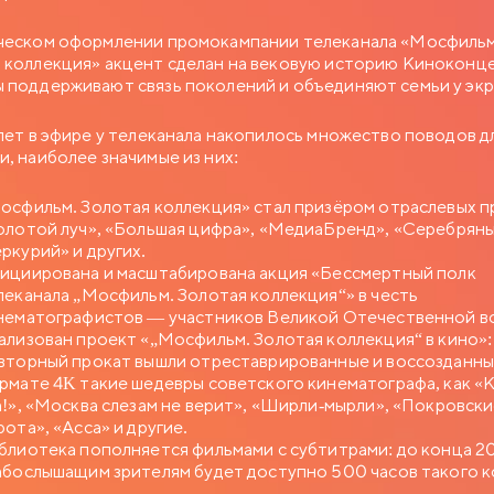
ческом оформлении промокампании телеканала «Мосфильм
 коллекция» акцент сделан на вековую историю Киноконце
 поддерживают связь поколений и объединяют семьи у экр
 лет в эфире у телеканала накопилось множество поводов д
и, наиболее значимые из них:
осфильм. Золотая коллекция» стал призёром отраслевых 
олотой луч», «Большая цифра», «МедиаБренд», «Серебрян
ркурий» и других.
ициирована и масштабирована акция «Бессмертный полк
леканала „Мосфильм. Золотая коллекция“» в честь
нематографистов — участников Великой Отечественной в
ализован проект «„Мосфильм. Золотая коллекция“ в кино»:
вторный прокат вышли отреставрированные и воссозданны
рмате 4K такие шедевры советского кинематографа, как «К
а!», «Москва слезам не верит», «Ширли-мырли», «Покровск
рота», «Асса» и другие.
блиотека пополняется фильмами с субтитрами: до конца 2
абослышащим зрителям будет доступно 500 часов такого к