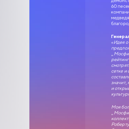
демонст
60 песе
компани
медведя
благоро
Генера
«Идея о
предлож
„Мосфил
рейтинг
смотрят
сетке и
составл
значит,
и откры
культур
Моя бол
СЛУЖЕ
„Мосфил
коллект
1977
Роберту
0+