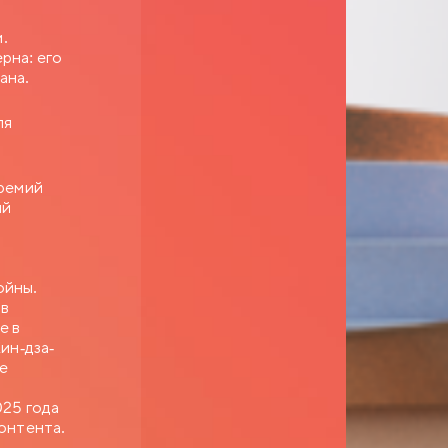
.
рна: его
ана.
ля
премий
ый
ойны.
 в
е в
ин-дза-
ие
025 года
онтента.