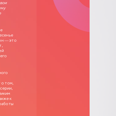
свои
ему
е
ре
ресенье
он — это
т,
ей
сего
ного
 о том,
 серии,
ликим
акже к
 работы