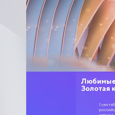
Любимые 
Золотая 
1 сентя
российс
запуска