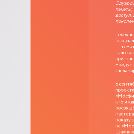
Эдуардо
пакеты,
доступ.
поколен
Телекан
специал
— темат
золотая
признан
междуна
заплани
6 сентя
проект
«Мосфил
кто и к
посвящё
мастера
показу 
на «Мос
Шахназа