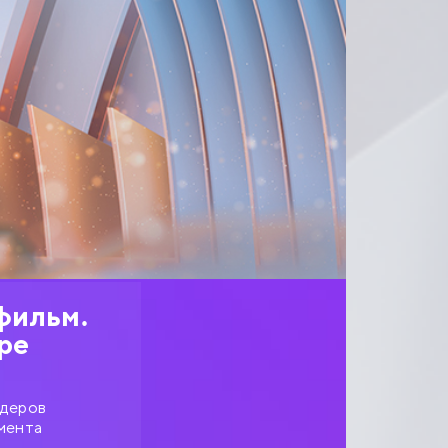
фильм.
ре
идеров
омента