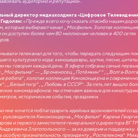
завоевать аудиторию и репутацию».
ИЯ МОСФИЛЬМА
ч Новосельцев, рядовой служащий одного статистического
льный директор медиахолдинга «Цифровое Телевидени
век робкий и застенчивый. Для него неплохо бы получить
 Гндолян:
«Прежде всего хочу сказать спасибо нашим доро
. отделом, но он не знает как подступиться к этому делу. Старый
м, которые выбирают канал „Мосфильм. Золотая коллекция
в советует ему приударить за Людмилой Прокопьевной
 он доступен более чем 80 миллионам человек в 400 сетях
ем в юбке и директором заведения…
ров.
мывали телеканал для того, чтобы передать следующим по
ашего культурного кода: киношедевры, шутки, песни, цитаты
и мы говорим каждый день. В эфире собраны самые первы
 „Мосфильма“ — „Броненосец „Потёмкин““, „Волга-Волга
е ребята“, золотая коллекция Киноконцерна и современно
“, „Белый тигр“, „Любовь в СССР“. За пять лет вышло бо
еских киномарафонов: мы отмечаем важные для киностудии
мэтров, исторические события, праздники.
о мне хочется поблагодарить идейных вдохновителей созд
— руководителя Киноконцерна „Мосфильм“ Карена Георги
рова и первого заместителя генерального директора ВГТ
Андреевича Златопольского — за их доверие и поддержку. 
ь особую признательность президенту „Ростелекома“ Мих