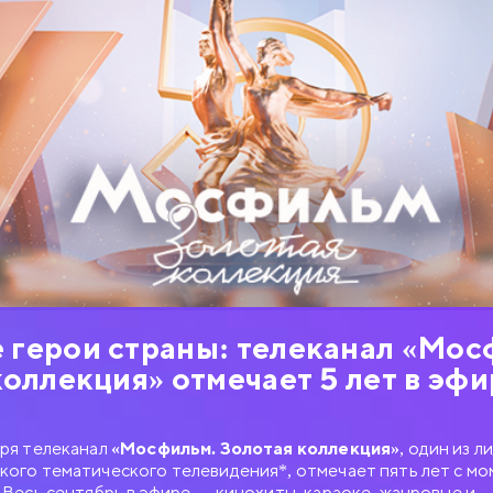
герои страны: телеканал «Мос
коллекция» отмечает 5 лет в эфи
бря телеканал
«Мосфильм. Золотая коллекция»
, один из л
кого тематического телевидения*, отмечает пять лет с м
. Весь сентябрь в эфире — кинохиты, караоке, жанровые и