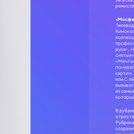
режиссё
«Мосфи
Телевид
Кинокон
коллекц
професс
рука», 
снятые 
«Мечта»
понедел
картин.
или С л
вызывал
из самы
который
В рубри
отреста
Рубрика
создани