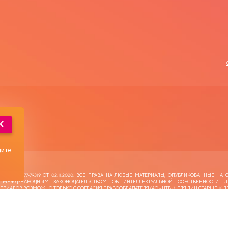
K
дите
 ЭЛ №ФС77-79319 ОТ 02.11.2020. ВСЕ ПРАВА НА ЛЮБЫЕ МАТЕРИАЛЫ, ОПУБЛИКОВАННЫЕ НА С
МЕЖДУНАРОДНЫМ ЗАКОНОДАТЕЛЬСТВОМ ОБ ИНТЕЛЛЕКТУАЛЬНОЙ СОБСТВЕННОСТИ. 
ИАЛОВ ВОЗМОЖНО ТОЛЬКО С СОГЛАСИЯ ПРАВООБЛАДАТЕЛЯ (АО «ЦТВ‎»). ДЛЯ ЛИЦ СТАРШЕ 16 ЛЕ
Е» / АО «ЦТВ»
КИЙ ПР-Т, 37 А, КОРП. 4, ЭТАЖ 10, ПОМЕЩЕНИЕ XXII, КОМНАТА 1.
IGITALRUSSIA.TV