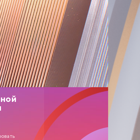
нной
я
ровать