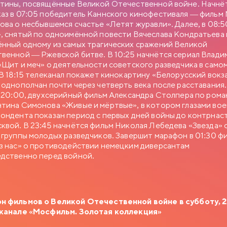
тины, посвящённые Великой Отечественной войне. Начнё
. отделом, но он не знает как подступиться к этому делу. Старый
аз в 07:05 победитель Каннского кинофестиваля — фильм
в советует ему приударить за Людмилой Прокопьевной
ова о несбывшемся счастье «Летят журавли». Далее, в 08:5
ем в юбке и директором заведения…
, снятый по одноимённой повести Вячеслава Кондратьева 
нный одному из самых трагических сражений Великой
венной — Ржевской битве. В 10:25 начнётся сериал Влади
«Щит и меч» о деятельности советского разведчика в само
 В 18:15 телеканал покажет кинокартину «Белорусский вокз
 однополчан почти через четверть века после расставания.
в 20:00, двухсерийный фильм Александра Столпера по рома
тина Симонова «Живые и мёртвые», в котором глазами во
ондента показан период с первых дней войны до контрнас
квой. В 23:45 начнётся фильм Николая Лебедева «Звезда» 
 группы молодых разведчиков. Завершит марафон в 01:30 ф
з нас» о противодействии немецким диверсантам
дственно перед войной.
 фильмов о Великой Отечественной войне в субботу, 2
еканале «Мосфильм. Золотая коллекция»