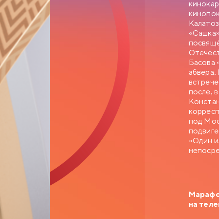
кинокар
вакантное место зав
кинопок
приятель Самохвало
Калатоз
Калугиной, — сухар
«Сашка»
посвящё
Отечест
Басова 
абвера.
встрече
после, 
Констан
корресп
под Мос
подвиге
«Один и
непосре
Марафон
на тел