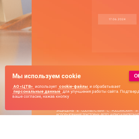
17.06.2024
Мы используем cookie
O
АО «ЦТВ»
использует
cookie-файлы
и обрабатывает
персональные данные
для улучшения работы сайта. Подтвер
ваше согласие, нажав кнопку
2026 АО «ЦТВ‎». СВИДЕТЕЛЬСТВО О РЕГИСТРАЦИИ СМИ
ЗАЩИЩЕНЫ В СООТВЕТСТВИИ С РОССИЙСКИМ И 
ИСПОЛЬЗОВАНИЕ ТЕКСТОВЫХ, ФОТО, АУДИО И ВИДЕОМАТЕР
АКЦИОНЕРНОЕ ОБЩЕСТВО «ЦИФРОВОЕ ТЕЛЕВИДЕНИ
АДРЕС МЕСТА НАХОЖДЕНИЯ: 125167, Г. МОСКВА, ЛЕНИНГРАДС
АДРЕС ЭЛЕКТРОННОЙ ПОЧТЫ ДЛЯ ОБРАЩЕНИЙ —
DTR@D