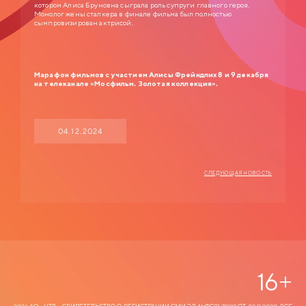
котором Алиса Бруновна сыграла роль супруги главного героя.
Монолог жены сталкера в финале фильма был полностью
сымпровизирован актрисой.
Марафон фильмов с участием Алисы Фрейндлих 8 и 9 декабря
на телеканале «Мосфильм. Золотая коллекция».
04.12.2024
СЛЕДУЮЩАЯ НОВОСТЬ
16
+