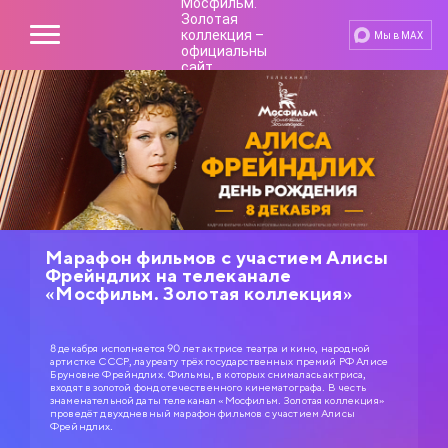
Мы в MAX
Марафон фильмов с участием Алисы
Фрейндлих на телеканале
«Мосфильм. Золотая коллекция»
8 декабря исполняется 90 лет актрисе театра и кино, народной
артистке СССР, лауреату трёх государственных премий РФ Алисе
Бруновне Фрейндлих. Фильмы, в которых снималась актриса,
входят в золотой фонд отечественного кинематографа. В честь
знаменательной даты телеканал «Мосфильм. Золотая коллекция»
проведёт двухдневный марафон фильмов с участием Алисы
Фрейндлих.