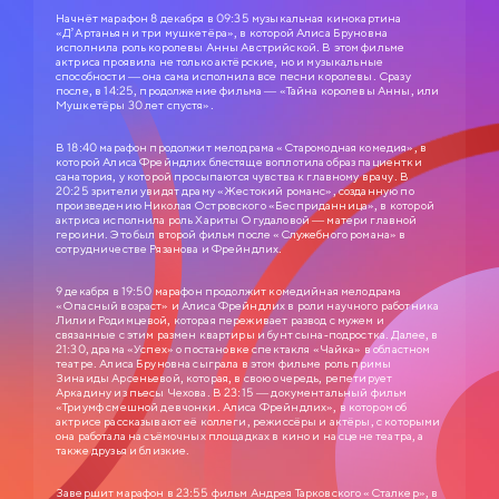
Начнёт марафон 8 декабря в 09:35 музыкальная кинокартина
«Д’Артаньян и три мушкетёра», в которой Алиса Бруновна
исполнила роль королевы Анны Австрийской. В этом фильме
актриса проявила не только актёрские, но и музыкальные
способности — она сама исполнила все песни королевы. Сразу
после, в 14:25, продолжение фильма — «Тайна королевы Анны, или
Мушкетёры 30 лет спустя».
В 18:40 марафон продолжит мелодрама «Старомодная комедия», в
которой Алиса Фрейндлих блестяще воплотила образ пациентки
санатория, у которой просыпаются чувства к главному врачу. В
20:25 зрители увидят драму «Жестокий романс», созданную по
произведению Николая Островского «Бесприданница», в которой
актриса исполнила роль Хариты Огудаловой — матери главной
героини. Это был второй фильм после «Служебного романа» в
сотрудничестве Рязанова и Фрейндлих.
СЛУЖЕБНЫЙ РОМАН
9 декабря в 19:50 марафон продолжит комедийная мелодрама
«Опасный возраст» и Алиса Фрейндлих в роли научного работника
0+
1977
Лилии Родимцевой, которая переживает развод с мужем и
связанные с этим размен квартиры и бунт сына-подростка. Далее, в
21:30, драма «Успех» о постановке спектакля «Чайка» в областном
ЗОЛОТАЯ КОЛЛЕКЦИЯ МОСФИЛЬМА
театре. Алиса Бруновна сыграла в этом фильме роль примы
Зинаиды Арсеньевой, которая, в свою очередь, репетирует
Анатолий Ефремович Новосельцев, рядовой служащий одного
Аркадину из пьесы Чехова. В 23:15 — документальный фильм
статистического управления, — человек робкий и застенчивый. Для него
«Триумф смешной девчонки. Алиса Фрейндлих», в котором об
неплохо бы получить вакантное место зав. отделом, но он не знает как
актрисе рассказывают её коллеги, режиссёры и актёры, с которыми
подступиться к этому делу. Старый приятель Самохвалов советует ему
приударить за Людмилой Прокопьевной Калугиной, — сухарем в юбке и
она работала на съёмочных площадках в кино и на сцене театра, а
директором заведения…
также друзья и близкие.
Завершит марафон в 23:55 фильм Андрея Тарковского «Сталкер», в