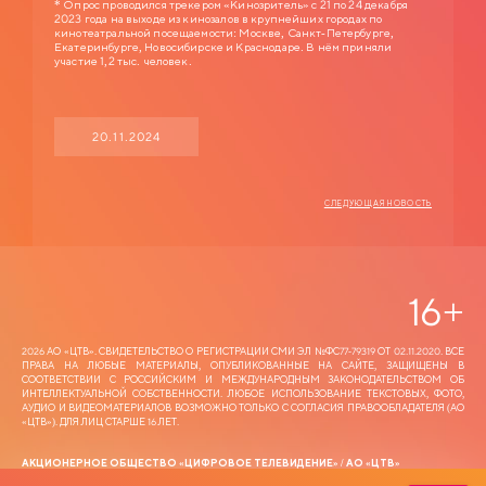
* Опрос проводился трекером «Кинозритель» с 21 по 24 декабря
2023 года на выходе из кинозалов в крупнейших городах по
кинотеатральной посещаемости: Москве, Санкт-Петербурге,
Екатеринбурге, Новосибирске и Краснодаре. В нём приняли
участие 1,2 тыс. человек.
20.11.2024
СЛЕДУЮЩАЯ НОВОСТЬ
16
+
2026 АО «ЦТВ‎». СВИДЕТЕЛЬСТВО О РЕГИСТРАЦИИ СМИ ЭЛ №ФС77-79319 ОТ 02.11.2020. ВСЕ
ПРАВА НА ЛЮБЫЕ МАТЕРИАЛЫ, ОПУБЛИКОВАННЫЕ НА САЙТЕ, ЗАЩИЩЕНЫ В
СООТВЕТСТВИИ С РОССИЙСКИМ И МЕЖДУНАРОДНЫМ ЗАКОНОДАТЕЛЬСТВОМ ОБ
ИНТЕЛЛЕКТУАЛЬНОЙ СОБСТВЕННОСТИ. ЛЮБОЕ ИСПОЛЬЗОВАНИЕ ТЕКСТОВЫХ, ФОТО,
АУДИО И ВИДЕОМАТЕРИАЛОВ ВОЗМОЖНО ТОЛЬКО С СОГЛАСИЯ ПРАВООБЛАДАТЕЛЯ (АО
«ЦТВ‎»). ДЛЯ ЛИЦ СТАРШЕ 16 ЛЕТ.
АКЦИОНЕРНОЕ ОБЩЕСТВО «ЦИФРОВОЕ ТЕЛЕВИДЕНИЕ» / АО «ЦТВ»
АДРЕС МЕСТА НАХОЖДЕНИЯ: 125167, Г. МОСКВА, ЛЕНИНГРАДСКИЙ ПР-Т, 37 А, КОРП. 4,