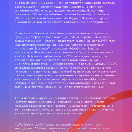
дня рождения Нины Дорошиной, исполнительницы роли Надежды,
а также к другим юбилеям создателей картины. В этом году
исполнилось 85 лет со дня рождения режиссёра Владимира
Меньшова, 80-летние юбилеи отметили Александр Михайлов
(Василий) и Наталья Тенякова (Баба Шура). «Любовь и голуби»
выходит на экраны в год столетия Киноконцерна «Мосфильм».
Комедия «Любовь и голуби» была создана по пьесе Владимира
Гуркина, которая, в свою очередь, основана на реальной истории
семьи Кузякиных — соседей драматурга. Фильм вышел в 1985 году
и до сих пор является одной из самых популярных советских
кинокартин. В опросе* телеканала «Мосфильм. Золотая
коллекция» «Какие советские фильмы вы бы хотели посмотреть в
кино» «Любовь и голуби» назвали 21% респондентов — это был
второй по популярности ответ после таких фильмов, как
«Бриллиантовая рука» и «Москва слезам не верит», набравших 22%
зрительских голосов каждый. Также по результатам зрительского
голосования картина попадала в топ-5 лучших советских фильмов о
любви, самых «женских» отечественных фильмов и самых смешных
кинокомедий. А в телеграм-эстафете телеканала «Мосфильм.
Золотая коллекция» представители киноиндустрии называли этот
фильм в числе тех, которые нужно посмотреть всей семьёй.
Одна из самых народных комедий с блестящим актёрским составом,
нестареющими шутками и незабываемыми диалогами была
покадрово восстановлена мастерами Лаборатории «Мосфильма» в
точных красках и звуке, которые закладывались авторами. Именно
таким зрители и увидят фильм в кинотеатрах.
«„Любовь и голуби" вышел на экраны через пять лет после
мелодрамы „Москва слезам не верит", ставшей триумфатором
„Оскара". В отличие от „Москвы..." комедия не получила больших