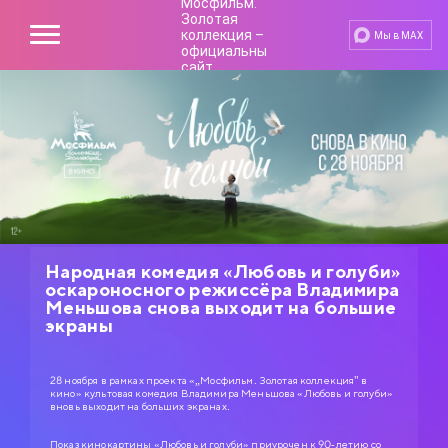
Мы в MAX
Народная комедия «Любовь и голуби»
оскароносного режиссёра Владимира
Меньшова снова выходит на большие
экраны
28 ноября в рамках проекта «„Мосфильм. Золотая коллекция" в
кино» культовая комедия Владимира Меньшова «Любовь и голуби»
вновь выходит на больших экранах.
Показ кинокартины «Любовь и голуби» приурочен к 90-летию со