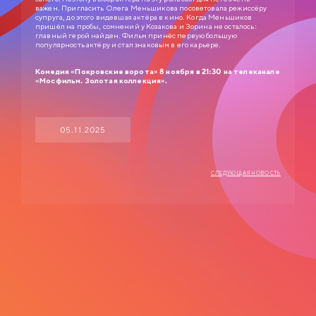
важен. Пригласить Олега Меньшикова посоветовала режиссёру
супруга, до этого видевшая актёра в кино. Когда Меньшиков
СЛУЖЕБНЫЙ РОМАН
пришёл на пробы, сомнений у Козакова и Зорина не осталось:
главный герой найден. Фильм принёс первую большую
популярность актёру и стал знаковым в его карьере.
0+
1977
ЗОЛОТАЯ КОЛЛЕКЦИЯ МОСФИЛЬМА
Комедия «Покровские ворота» 8 ноября в 21:30 на телеканале
«Мосфильм. Золотая коллекция».
Анатолий Ефремович Новосельцев, рядовой служащий одного
статистического управления, — человек робкий и застенчивый. Для него
неплохо бы получить вакантное место зав. отделом, но он не знает как
подступиться к этому делу. Старый приятель Самохвалов советует ему
приударить за Людмилой Прокопьевной Калугиной, — сухарем в юбке и
05.11.2025
директором заведения…
СЛЕДУЮЩАЯ НОВОСТЬ