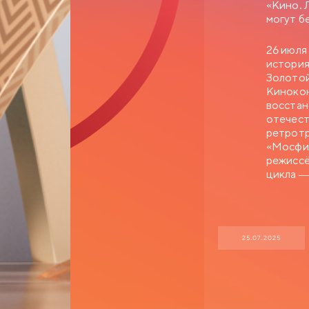
«Кино. 
могут б
26 июля
история
Золотой
Кинокон
восстан
отечест
ретротр
«Мосфил
режиссё
цикла —
25.07.2025