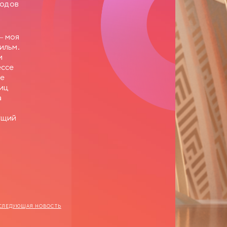
родов
— моя
ильм.
и
ессе
ке
ниц
а
ущий
СЛЕДУЮЩАЯ НОВОСТЬ