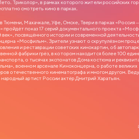
Лето. Триколор», в рамках которого жители российских го
есплатно смотреть кино в парках.
 в Тюмени, Махачкале, Уфе, Омске, Твери в парках «Россия 
» пройдёт показ 17 серий документального проекта «Мосф
 век», посвящённого истории и современной деятельност
церна «Мосфильм». Зрители узнают о скрупулёзном проц
овления и реставрации советских кинокартин, об автопар
венной фабрики грёз, в котором находится более 100 еди
анспорта, о тысячах экспонатов Дома костюма и реквизит
ьма», военном арсенале Киноконцерна, о работе великих
ров отечественного кинематографа и многом другом. Вед
 народный артист России актёр Дмитрий Харатьян.