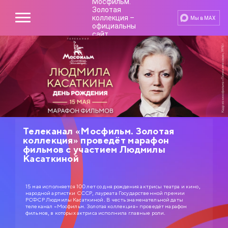
Мы в MAX
Телеканал «Мосфильм. Золотая
коллекция» проведёт марафон
фильмов с участием Людмилы
Касаткиной
15 мая исполняется 100 лет со дня рождения актрисы театра и кино,
народной артистки СССР, лауреата Государственной премии
РСФСР Людмилы Касаткиной. В честь знаменательной даты
телеканал «Мосфильм. Золотая коллекция» проведёт марафон
фильмов, в которых актриса исполнила главные роли.