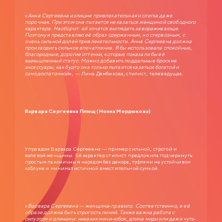
«Анна Сергеевна излишне привлекательная и слегка даже
порочная. При этом она пытается не казаться женщиной свободного
характера. Наоборот: ей хочется выглядеть завораживающе.
Поэтому я представляю её образ сдержанным, но стервозным, с
очень сильной долей привлекательности. Анна Сергеевна должна
производить сильное впечатление. Я бы использовала спокойные,
благородные, дорогие оттенки, которые показали бы её
вымышленный статус. Можно добавить поддельные броские
аксессуары, как будто она только пытается казаться богатой и
самодостаточной»
, — Лина Дембикова, стилист, телеведущая.
Варвара Сергеевна Плющ (Нонна Мордюкова)
Управдом Варвара Сергеевна — пример сильной, строгой и
волевой женщины. Её характер стилист предложила подчеркнуть
простым лаконичным нарядом без декора, туфлями на устойчивом
каблуке и минималистичной вместительной сумкой.
«Варвара Сергеевна — женщина-правило. Соответственно, в её
образе должна быть строгость линий. Также важна работа с
силуэтом и длинами: никаких мини-юбок, длина миди или даже чуть-