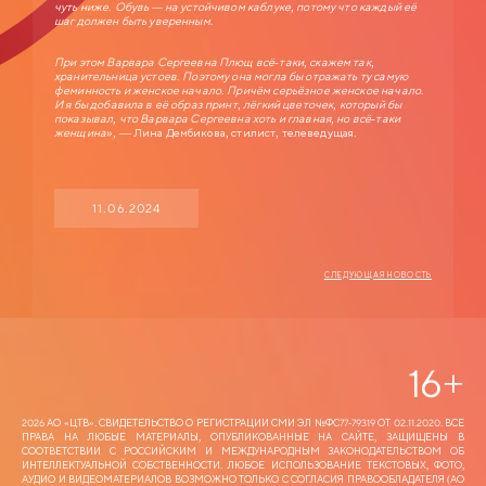
чуть ниже. Обувь — на устойчивом каблуке, потому что каждый её
шаг должен быть уверенным.
При этом Варвара Сергеевна Плющ всё-таки, скажем так,
хранительница устоев. Поэтому она могла бы отражать ту самую
феминность и женское начало. Причём серьёзное женское начало.
И я бы добавила в её образ принт, лёгкий цветочек, который бы
показывал, что Варвара Сергеевна хоть и главная, но всё-таки
женщина»,
— Лина Дембикова, стилист, телеведущая.
11.06.2024
СЛЕДУЮЩАЯ НОВОСТЬ
16
+
2026 АО «ЦТВ‎». СВИДЕТЕЛЬСТВО О РЕГИСТРАЦИИ СМИ ЭЛ №ФС77-79319 ОТ 02.11.2020. ВСЕ
ПРАВА НА ЛЮБЫЕ МАТЕРИАЛЫ, ОПУБЛИКОВАННЫЕ НА САЙТЕ, ЗАЩИЩЕНЫ В
СООТВЕТСТВИИ С РОССИЙСКИМ И МЕЖДУНАРОДНЫМ ЗАКОНОДАТЕЛЬСТВОМ ОБ
ИНТЕЛЛЕКТУАЛЬНОЙ СОБСТВЕННОСТИ. ЛЮБОЕ ИСПОЛЬЗОВАНИЕ ТЕКСТОВЫХ, ФОТО,
АУДИО И ВИДЕОМАТЕРИАЛОВ ВОЗМОЖНО ТОЛЬКО С СОГЛАСИЯ ПРАВООБЛАДАТЕЛЯ (АО