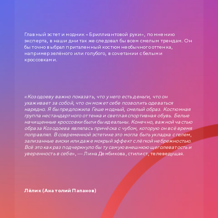
Главный эстет и модник «Бриллиантовой руки», по мнению
эксперта, в наши дни так же следовал бы всем смелым трендам. Он
бы точно выбрал приталенный костюм необычного оттенка,
например зелёного или голубого, в сочетании с белыми
кроссовками.
«Козодоеву важно показать, что у него есть деньги, что он
ухаживает за собой, что он может себе позволить одеваться
нарядно. Я бы предложила Геше модный, смелый образ. Костюмная
группа нестандартного оттенка и светлая спортивная обувь. Белые
начищенные кроссовки были бы идеальны. Конечно, важной частью
СЛУЖЕБНЫЙ РОМАН
образа Козодоева являлась причёска с чубом, которую он всё время
поправлял. В современной эстетике это могла быть укладка с гелем,
0+
1977
зализанные виски или даже мокрый эффект с лёгкой небрежностью.
Всё это как раз подчеркнуло бы ту самую внешнюю щеголеватость и
уверенность в себе»
, — Лина Дембикова, стилист, телеведущая.
ЗОЛОТАЯ КОЛЛЕКЦИЯ МОСФИЛЬМА
Анатолий Ефремович Новосельцев, рядовой служащий одного
статистического управления, — человек робкий и застенчивый. Для него
неплохо бы получить вакантное место зав. отделом, но он не знает как
подступиться к этому делу. Старый приятель Самохвалов советует ему
приударить за Людмилой Прокопьевной Калугиной, — сухарем в юбке и
Лёлик (Анатолий Папанов)
директором заведения…