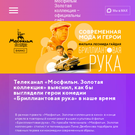
Мы в MAX
Телеканал «Мосфильм. Золотая
коллекция» выяснил, как бы
выглядели герои комедии
«Бриллиантовая рука» в наше время
В рамках проекта «Мосфильм. Золотая коллекция в кино» в конце
апреля в повторный кинопрокат вышел культовый фильм
«Бриллиантовая рука». По просьбе телеканала «Мосфильм. Золотая
коллекция» стилист и телеведущая Лина Дембикова подобрала для
главных героев кинокомедии современные образы.