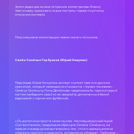
Затем редакция канала попросила иллюстратора Инессу
Звягинцеву нарисовать новые костюмы героев по устному
описанию эксперта.
Получившиеся иллюстрации можно скачать по
ссылке.
Семён Семёныч Горбунков (Юрий Никулин)
Персонажа Юрия Никулина эксперт считает простым русским
мужчиной, который неожиданно становится «героем поневоле».
Семёну Семёнычу Лина Дембикова предложила бы простой серый
костюм свободного кроя (но не оверсайз), дополненный белой
водолазкой с горлом или футболкой.
«Он достаточно прост в своих мыслях. Настоящий русский герой.
Соответственно, придумывая образ для Семёна Семёныча, я в
первую очередь руководствовалась тем, что его одежда должна
отражать простоту и наивность, которыми он обладает. Горбунков —