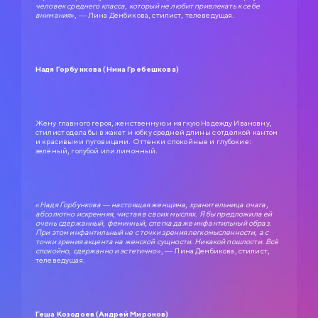
человек среднего класса, который не любит привлекать к себе
внимания»,
— Лина Дембикова, стилист, телеведущая.
Надя Горбункова (Нина Гребешкова)
Жену главного героя, женственную и мягкую Надежду Ивановну,
стилист одела бы в жакет и юбку средней длины с отделкой кантом
и красивыми пуговицами. Оттенки спокойные и глубокие:
зелёный, голубой или лимонный.
«Надя Горбункова — настоящая женщина, хранительница очага,
абсолютно искренняя, чистая в своих мыслях. Я бы предложила ей
очень сдержанный, феминный, слегка даже инфантильный образ.
При этом инфантильный не с точки зрения легкомысленности, а с
точки зрения акцента на женской сущности. Никакой пошлости. Всё
спокойно, сдержанно и эстетично»
, — Лина Дембикова, стилист,
телеведущая.
Геша Козодоев (Андрей Миронов)