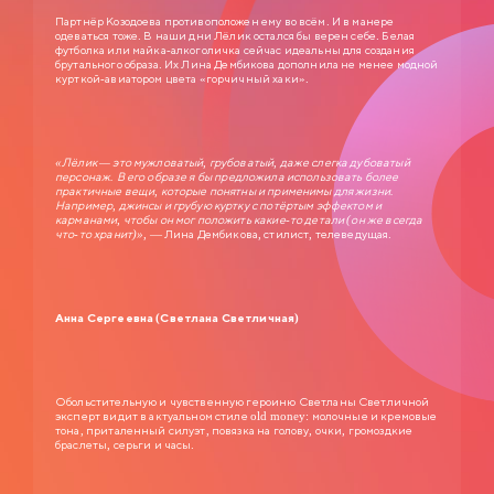
Партнёр Козодоева противоположен ему во всём. И в манере
одеваться тоже. В наши дни Лёлик остался бы верен себе. Белая
футболка или майка-алкоголичка сейчас идеальны для создания
брутального образа. Их Лина Дембикова дополнила не менее модной
курткой-авиатором цвета «горчичный хаки».
«Лёлик — это мужловатый, грубоватый, даже слегка дубоватый
персонаж. В его образе я бы предложила использовать более
практичные вещи, которые понятны и применимы для жизни.
Например, джинсы и грубую куртку с потёртым эффектом и
карманами, чтобы он мог положить какие-то детали (он же всегда
что-то хранит)»,
— Лина Дембикова, стилист, телеведущая.
Анна Сергеевна (Светлана Светличная)
Обольстительную и чувственную героиню Светланы Светличной
эксперт видит в актуальном стиле old money: молочные и кремовые
тона, приталенный силуэт, повязка на голову, очки, громоздкие
браслеты, серьги и часы.