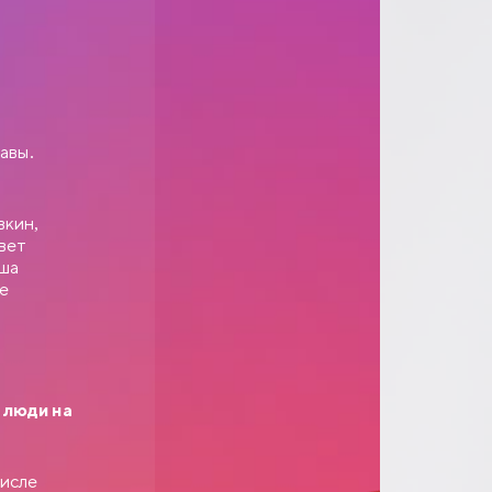
авы.
вкин,
вет
еша
ке
 люди на
числе