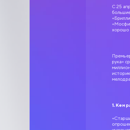
С 25 ап
большие
«Брилли
«Мосфил
хорошо 
Премьер
рука» с
миллион
историю
мелодра
1. Кем 
«Старши
опрошен
инженер