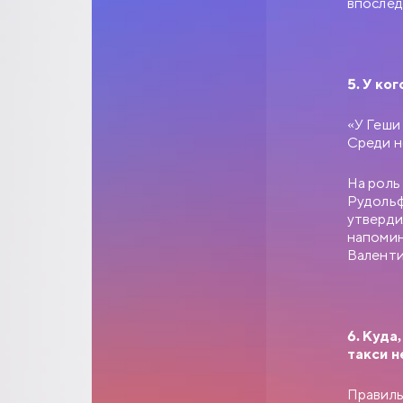
впослед
Анатолий Ефремови
управления, — чело
вакантное место зав
приятель Самохвало
Калугиной, — сухар
5. У ко
«У Геши
Среди н
На роль
Рудольф
утверди
напомин
Валенти
6. Куда
такси н
Правиль