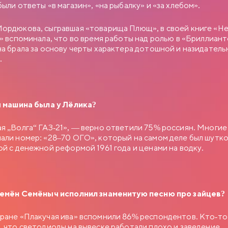
были ответы «в магазин», «на рыбалку» и «за хлебом».
ордюкова, сыгравшая «товарища Плющ», в своей книге «Не
!» вспоминала, что во время работы над ролью в «Бриллиан
на брала за основу черты характера дотошной и назидател
дки.
я машина была у Лёлика?
я „Волга“ ГАЗ-21», — верно ответили 75% россиян. Многие
али номер: «28–70 ОГО», который на самом деле был шутко
ой с денежной реформой 1961 года и ценами на водку.
Семён Семёныч исполнил знаменитую песню про зайцев?
ране «Плакучая ива» вспомнили 86% респондентов. Кто-то
, что светодиоды на вывеске работали плохо и заведение