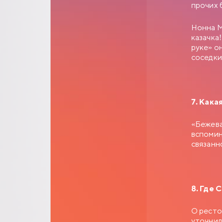
прочих 
Нонна М
казачка
руке» о
сосе
7. Кака
«Бежева
вспомин
связанн
8. Где 
О ресто
уточнил