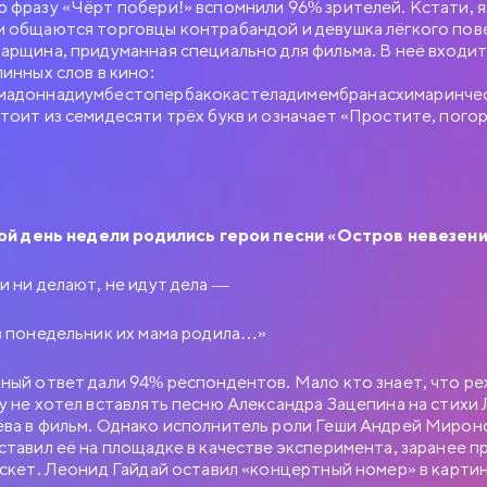
 фразу «Чёрт побери!» вспомнили 96% зрителей. Кстати, я
 общаются торговцы контрабандой и девушка лёгкого пов
арщина, придуманная специально для фильма. В неё входит
линных слов в кино:
адоннадиумбестопербакокастеладимембранасхимаринчес
тоит из семидесяти трёх букв и означает «Простите, погор
кой день недели родились герои песни «Остров невезен
и ни делают, не идут дела —
в понедельник их мама родила…»
ный ответ дали 94% респондентов. Мало кто знает, что р
БНЫЙ РОМАН
у не хотел вставлять песню Александра Зацепина на стихи
ва в фильм. Однако исполнитель роли Геши Андрей Мирон
ставил её на площадке в качестве эксперимента, заранее п
 скет. Леонид Гайдай оставил «концертный номер» в картин
ИЯ МОСФИЛЬМА