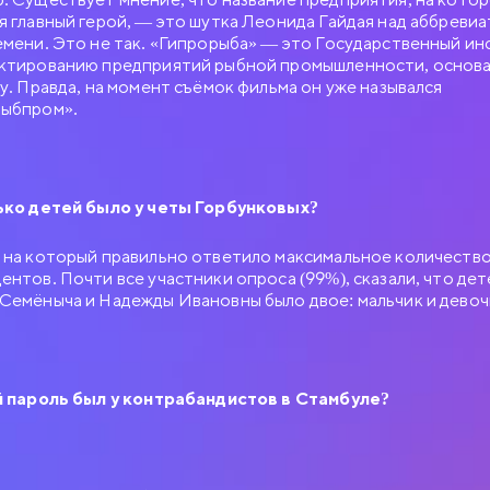
я главный герой, — это шутка Леонида Гайдая над аббреви
емени. Это не так. «Гипрорыба» — это Государственный ин
ктированию предприятий рыбной промышленности, основа
ду. Правда, на момент съёмок фильма он уже назывался
рыбпром».
ько детей было у четы Горбунковых?
 на который правильно ответило максимальное количеств
ентов. Почти все участники опроса (99%), сказали, что дет
Семёныча и Надежды Ивановны было двое: мальчик и девоч
й пароль был у контрабандистов в Стамбуле?