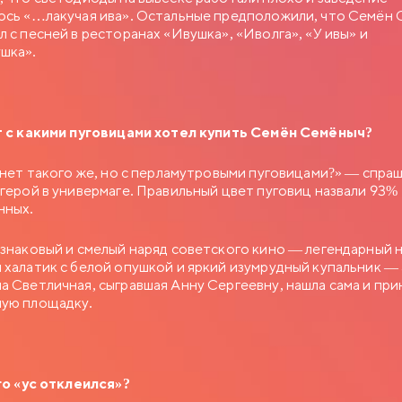
ось «…лакучая ива». Остальные предположили, что Семён
л с песней в ресторанах «Ивушка», «Иволга», «У ивы» и
ушка».
т с какими пуговицами хотел купить Семён Семёныч?
с нет такого же, но с перламутровыми пуговицами?» — спра
 герой в универмаге. Правильный цвет пуговиц назвали 93%
нных.
 знаковый и смелый наряд советского кино — легендарный 
 халатик с белой опушкой и яркий изумрудный купальник —
а Светличная, сыгравшая Анну Сергеевну, нашла сама и при
ную площадку.
ого «ус отклеился»?