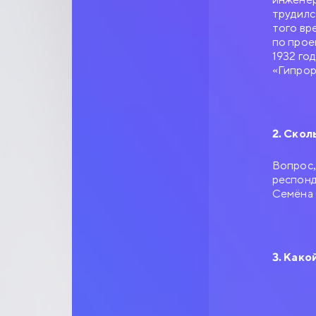
трудилс
того вр
по прое
1932 го
«Гипро
2. Скол
Вопрос,
респонд
Семёна 
3. Како