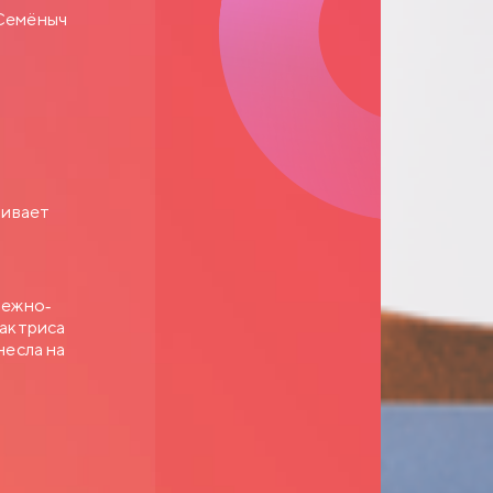
 Семёныч
шивает
нежно-
 актриса
несла на