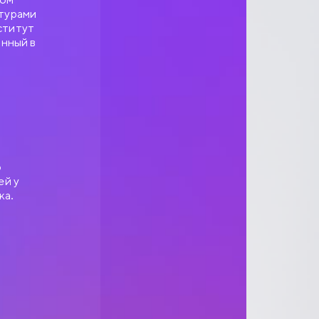
атурами
ститут
нный в
о
ей у
ка.