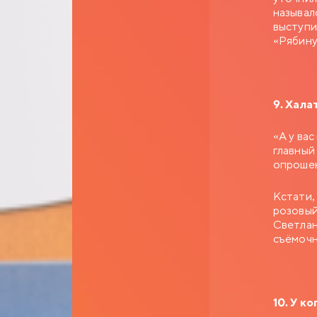
называл
выступи
«Рябин
9. Хала
«А у ва
главный
опроше
Кстати,
розовый
Светлан
съёмоч
10. У к