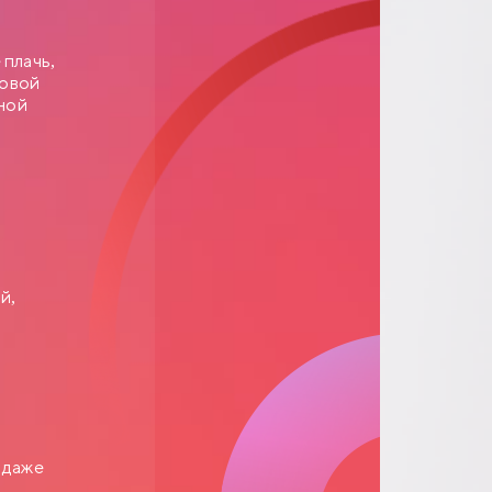
 плачь,
товой
ьной
й,
 даже