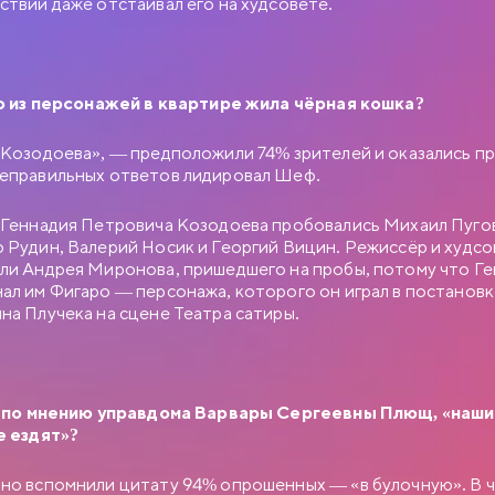
ствии даже отстаивал его на худсовете.
ч Новосельцев, рядовой служащий одного статистического
век робкий и застенчивый. Для него неплохо бы получить
. отделом, но он не знает как подступиться к этому делу. Старый
в советует ему приударить за Людмилой Прокопьевной
ем в юбке и директором заведения…
го из персонажей в квартире жила чёрная кошка?
 Козодоева», — предположили 74% зрителей и оказались пр
еправильных ответов лидировал Шеф.
 Геннадия Петровича Козодоева пробовались Михаил Пуго
 Рудин, Валерий Носик и Георгий Вицин. Режиссёр и худсо
ли Андрея Миронова, пришедшего на пробы, потому что Г
ал им Фигаро — персонажа, которого он играл в постанов
на Плучека на сцене Театра сатиры.
, по мнению управдома Варвары Сергеевны Плющ, «наши
е ездят»?
но вспомнили цитату 94% опрошенных — «в булочную». В 