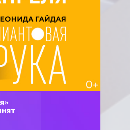
я»
мнят