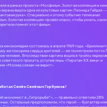
реля в рамках проекта «Мосфильм. Золотая коллекция в кин
 экраны вышла одна из культовых картин Леонида Гайдая —
антовая рука». Специально к этому событию телеканал
ьм. Золотая коллекция» провёл опрос, чтобы узнать, наск
зрители помнят этот фильм.
а кинокомедии состоялась в апреле 1969 года. «Бриллиант
разу же покорила сердца зрителей — её посмотрели почти 
ов человек. Впоследствии картина вошла в тройку лидеров
 советского проката, уступив лишь «Пиратам XX века» и
ме «Москва слезам не верит».
работал Семён Семёныч Горбунков?
й экономист в „Гипрорыбе“», — правильно ответили 28%
ных. Остальные предположили, что герой — бухгалтер или
. Существует мнение, что название предприятия, на кото