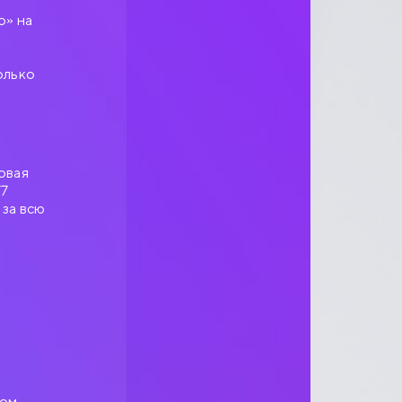
о» на
олько
овая
77
 за всю
ром