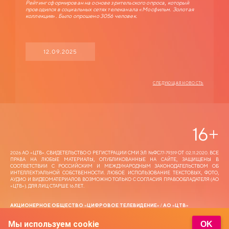
Рейтинг сформирован на основе зрительского опроса, который
проводился в социальных сетях телеканала «Мосфильм. Золотая
коллекция». Было опрошено 3056 человек.
12.09.2025
СЛЕДУЮЩАЯ НОВОСТЬ
16
+
2026 АО «ЦТВ‎». СВИДЕТЕЛЬСТВО О РЕГИСТРАЦИИ СМИ ЭЛ №ФС77-79319 ОТ 02.11.2020. ВСЕ
ПРАВА НА ЛЮБЫЕ МАТЕРИАЛЫ, ОПУБЛИКОВАННЫЕ НА САЙТЕ, ЗАЩИЩЕНЫ В
СООТВЕТСТВИИ С РОССИЙСКИМ И МЕЖДУНАРОДНЫМ ЗАКОНОДАТЕЛЬСТВОМ ОБ
ИНТЕЛЛЕКТУАЛЬНОЙ СОБСТВЕННОСТИ. ЛЮБОЕ ИСПОЛЬЗОВАНИЕ ТЕКСТОВЫХ, ФОТО,
АУДИО И ВИДЕОМАТЕРИАЛОВ ВОЗМОЖНО ТОЛЬКО С СОГЛАСИЯ ПРАВООБЛАДАТЕЛЯ (АО
«ЦТВ‎»). ДЛЯ ЛИЦ СТАРШЕ 16 ЛЕТ.
АКЦИОНЕРНОЕ ОБЩЕСТВО «ЦИФРОВОЕ ТЕЛЕВИДЕНИЕ» / АО «ЦТВ»
АДРЕС МЕСТА НАХОЖДЕНИЯ: 125167, Г. МОСКВА, ЛЕНИНГРАДСКИЙ ПР-Т, 37 А, КОРП. 4,
ЭТАЖ 10, ПОМЕЩЕНИЕ XXII, КОМНАТА 1.
Мы используем cookie
OK
АДРЕС ЭЛЕКТРОННОЙ ПОЧТЫ ДЛЯ ОБРАЩЕНИЙ —
DTR@DIGITALRUSSIA.TV