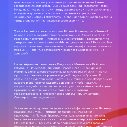
далась создателям непросто: незадолго до начала съёмок Нонна
Мордюкова лежала в больнице из-за сердечной недостаточности.
Когда начались репетиции танца, актриса так активно включилась
в подготовку, что опять попала в отделение кардиологии.
Закончилась история благополучно, съёмки прошли хорошо, а сцена
танца стала одной из знаковых в советском кино.
Третьей в рейтинге стала картина Карена Шахназарова «Зимний
вечер в Гаграх» о судьбе танцора-чечёточника Алексея Беглова. У
героя есть прототип — популярный чечёточник и консультант по
танцевальным сценам фильма «Мы из джаза» Алексей Быстров. Вся
картина посвящена танцевальной тематике, а фильм стал одной из
первых кинолент, в которых степ оказался в центре внимания
зрителей.
На четвёртом месте — фильм Владимира Меньшова «Любовь и
голуби», снятый по одноимённой пьесе Владимира Гуркина.
История, взятая за основу сюжета, взята из реальной жизни: семья-
прототип проживала в родном городе Владимира Гуркина. В
картине две культовые сцены с танцами: танец Раисы Захаровны на
курорте и знаменитая кадриль в деревне. Чтобы кадриль
получилась действительно народная, участие в съёмках этой сцены
принимали не только актёры: танцевали и жители
Медвежьегорска, в котором проходили съёмки, и участники
Сегозерского народного хора.
Замыкает пятёрку лидеров двухсерийный фильм-мюзикл Леонида
Квинихидзе «Мэри Поппинс, до свидания» по мотивам
произведения Памелы Трэверс. Музыкальность и пластичность
были ключевыми факторами при кастинге актёров на роль юных
СЛУЖЕБНЫЙ РОМАН
Майкла и Джейн Бэнксов. Из-за плотного съёмочного графика
времени на репетиции танцевальных сцен оставалось мало, иногда