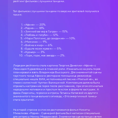
рейтинг фильмов с лучшими танцами.
Топ фильмов с лучшими танцами по версии зрителей получился
таким:
«Афоня» — 20%.
«Родня» — 18%.
«Зимний вечер в Гаграх» — 15%.
«Любовь и голуби» — 12%.
«Мэри Поппинс, до свидания» — 10%.
«Мимино» — 9%.
«Война и мир» — 6%.
«Будьте моим мужем» — 5%.
«Курьер» — 3%.
«Гори, гори, моя звезда» — 2%.
Лидером рейтинга стала картина Георгия Данелии «Афоня» с
Леонидом Куравлёвым в главной роли. Изначально на роль героя
планировали взять Владимира Высоцкого. Для знаменитой сцены
грустного танца Афони в ресторане помощница режиссёра
специально нашла ВИА, исполнивший песню «Милый чё», во
главе с солисткой Чулпан Валишиной. Композиция должна была
отражать настроение героя после расставания, при этом отличаться
народными мотивами и простым текстом в формате частушек. А
фраза Людмилы, героини актрисы Татьяны Катаевой из другого
знаменитого танцевального эпизода, «Это энергичный танец»
стала крылатой.
На второй строчке в списке расположился фильм Никиты
Михалкова «Родня». Сценарий фильма был написан специально
для актрисы Нонны Мордюковой. Знаменитая сцена танца с зятем