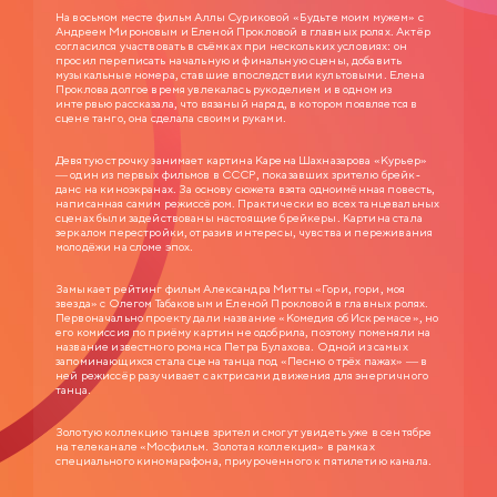
На восьмом месте фильм Аллы Суриковой «Будьте моим мужем» с
Андреем Мироновым и Еленой Прокловой в главных ролях. Актёр
согласился участвовать в съёмках при нескольких условиях: он
просил переписать начальную и финальную сцены, добавить
музыкальные номера, ставшие впоследствии культовыми. Елена
Проклова долгое время увлекалась рукоделием и в одном из
интервью рассказала, что вязаный наряд, в котором появляется в
сцене танго, она сделала своими руками.
Девятую строчку занимает картина Карена Шахназарова «Курьер»
— один из первых фильмов в СССР, показавших зрителю брейк-
данс на киноэкранах. За основу сюжета взята одноимённая повесть,
написанная самим режиссёром. Практически во всех танцевальных
сценах были задействованы настоящие брейкеры. Картина стала
зеркалом перестройки, отразив интересы, чувства и переживания
молодёжи на сломе эпох.
Замыкает рейтинг фильм Александра Митты «Гори, гори, моя
звезда» с Олегом Табаковым и Еленой Прокловой в главных ролях.
Первоначально проекту дали название «Комедия об Искремасе», но
его комиссия по приёму картин не одобрила, поэтому поменяли на
название известного романса Петра Булахова. Одной из самых
запоминающихся стала сцена танца под «Песню о трёх пажах» — в
ней режиссёр разучивает с актрисами движения для энергичного
танца.
Золотую коллекцию танцев зрители смогут увидеть уже в сентябре
на телеканале «Мосфильм. Золотая коллекция» в рамках
специального киномарафона, приуроченного к пятилетию канала.