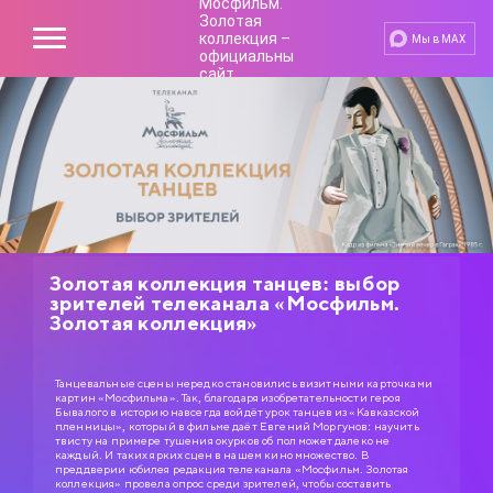
Мы в MAX
Золотая коллекция танцев: выбор
зрителей телеканала «Мосфильм.
Золотая коллекция»
Танцевальные сцены нередко становились визитными карточками
картин «Мосфильма». Так, благодаря изобретательности героя
Бывалого в историю навсегда войдёт урок танцев из «Кавказской
пленницы», который в фильме даёт Евгений Моргунов: научить
твисту на примере тушения окурков об пол может далеко не
каждый. И таких ярких сцен в нашем кино множество. В
преддверии юбилея редакция телеканала «Мосфильм. Золотая
коллекция» провела опрос среди зрителей, чтобы составить