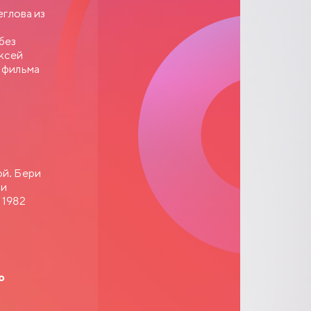
еглова из
без
ексей
 фильма
ой. Бери
ти
 1982
о