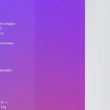
ександру
0
го
многими
провёл
сте —
 На