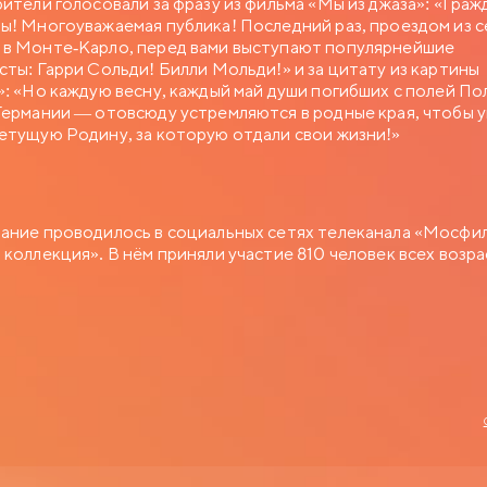
рители голосовали за фразу из фильма «Мы из джаза»: «Граж
ы! Многоуважаемая публика! Последний раз, проездом из с
в Монте-Карло, перед вами выступают популярнейшие
сты: Гарри Сольди! Билли Мольди!» и за цитату из картины
»: «Но каждую весну, каждый май души погибших с полей По
Германии — отовсюду устремляются в родные края, чтобы 
етущую Родину, за которую отдали свои жизни!»
ание проводилось в социальных сетях телеканала «Мосфи
 коллекция». В нём приняли участие 810 человек всех возра