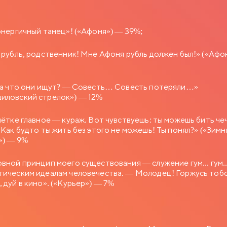
 энергичный танец»! («Афоня») — 39%;
и рубль, родственник! Мне Афоня рубль должен был!» («Афо
, а что они ищут? — Совесть… Совесть потеряли…»
иловский стрелок») — 12%
ечётке главное — кураж. Вот чувствуешь: ты можешь бить че
! Как будто ты жить без этого не можешь! Ты понял?» («Зимн
х») — 9%
овной принцип моего существования — служение гум... гум..
тическим идеалам человечества. — Молодец! Горжусь тоб
 дуй в кино». («Курьер») — 7%