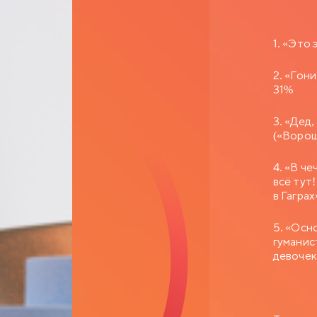
1. «Это
2. «Гон
31%
3. «Дед
(«Ворош
4. «В ч
всё тут
в Гагра
5. «Осн
гуманис
девочек,