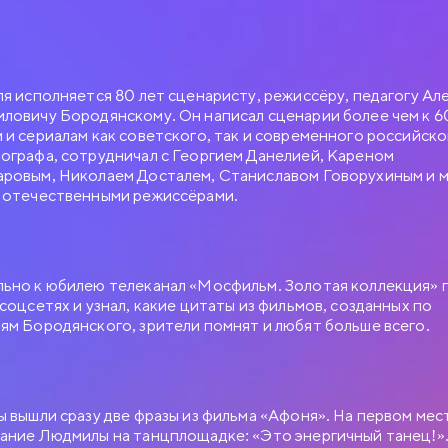
ля исполняется 80 лет сценаристу, режиссёру, педагогу Ал
ловичу Бородянскому. Он написал сценарии более чем к 6
 и сериалам как советского, так и современного российско
ографа, сотрудничал с Георгием Данелией, Кареном
ровым, Николаем Досталем, Станиславом Говорухиным и 
 отечественными режиссёрами.
ьно к юбилею телеканал «Мосфильм. Золотая коллекция» 
 соцсетях и узнал, какие цитаты из фильмов, созданных по
ям Бородянского, зрители помнят и любят больше всего.
ы вышли сразу две фразы из фильма «Афоня». На первом ме
ание Людмилы на танцплощадке: «Это энергичный танец!».