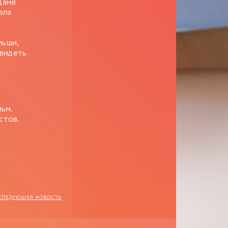
дане
ела
льши,
увидеть
льм.
стов.
СЛЕДУЮЩАЯ НОВОСТЬ