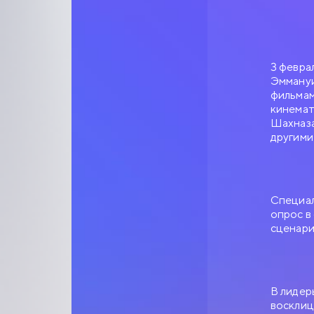
3 февра
Эммануи
фильмам
кинемат
Шахназа
другими
Специал
опрос в
сценари
В лидер
восклиц