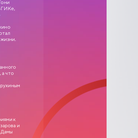
Гони
 ВГИКе,
-
скино
отал
 жизни.
данного
 а что
орухиным
риями к
зарова и
 «Дамы