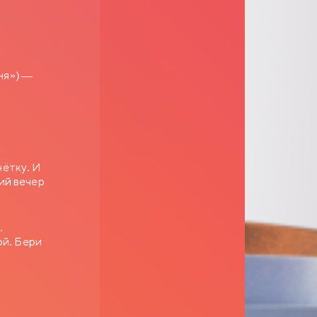
ня») —
чётку. И
ий вечер
.
ой. Бери