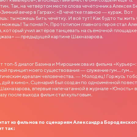
тин. Так, на четвёртом месте слова чечёточника Алексея Б
«Зимний вечер в Гаграх»: «В чечётке главное — кураж. Вот
ешь: ты можешь бить чечётку. И всё тут! Как будто ты жить 
е можешь! Ты понял?». Прототипом главного героя стал Ал
, который учил актёров танцевать на съёмочной площадке
джаза» — предыдущей картине Шахназарова.
т топ-5 диалог Базина и Мирошникова из фильма «Курьер»:
ой принцип моего существования — служение гум... гум...
тическим идеалам человечества. — Молодец! Горжусь тоб
, дуй в кино». Сценарий был создан по одноимённой повес
Шахназарова, впервые напечатанной в журнале «Юность» в
разу после выхода фильм стал культовым.
итат из фильмов по сценариям Александра Бородянског
т так: