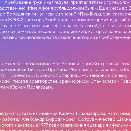
— требование грузчика Федула, приятеля главного героя: «
родственник! Мне Афоня рубль должен был!». Ещё учась во
др Бородянский написал сценарий «Про Борщова, слесаря
ика ЖЭК-2», который победил на конкурсе произведений о
 классе. Сюжетом заинтересовался Георгий Данелия, и Го
бро на съёмки. Александр Бородянский, который ранее раб
, во многом использовал в сюжете истории из собственной
ьем месте фраза из фильма «Ворошиловский стрелок», соз
БНЫЙ РОМАН
вам повести Виктора Пронина «Женщина по средам»: «Дед,
т? — Совесть… Совесть потеряли…» Сценарий к фильму
ский писал в соавторстве с режиссёром Станиславом Гов
елем Юрием Поляковым.
ИЯ МОСФИЛЬМА
ч Новосельцев, рядовой служащий одного статистического
век робкий и застенчивый. Для него неплохо бы получить
. отделом, но он не знает как подступиться к этому делу. Старый
ледуют цитаты из фильмов Карена Шахназарова, над сцена
в советует ему приударить за Людмилой Прокопьевной
ем в юбке и директором заведения…
 работал Александр Бородянский. Сотрудничество Шахна
ского началось в 1977 году с написания сценария к фильму
ают кавалеров», впоследствии вместе они создали ещё 12