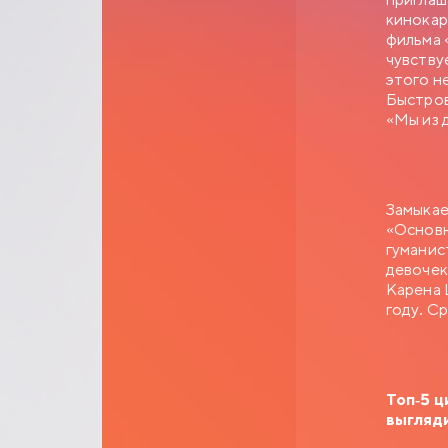
кинокар
фильма 
чувству
этого н
Быстров
«Мы из 
Замыкае
«Основн
гуманис
девочек
Карена 
году. С
Топ-5 ц
выгляди