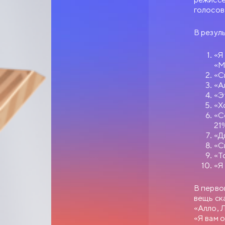
голосов
В резул
«Я
«М
«С
«А
«Э
«Х
«С
21
«Д
СЛУЖЕ
«С
«Т
1977
«Я
0+
ЗОЛОТАЯ КОЛЛЕКЦ
В перво
Анатолий Ефремови
вещь ск
управления, — чело
«Алло, 
вакантное место зав
«Я вам 
приятель Самохвало