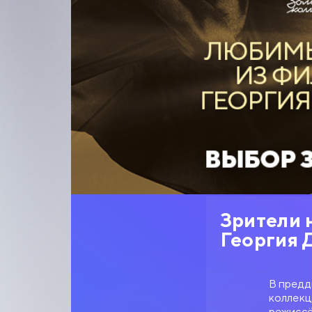
Зрители 
Георгия 
В предд
коллекц
режиссё