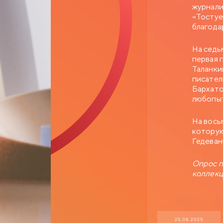
журнали
«Тостуе
благода
На седь
первая 
Таланки
писател
Бархато
любопы
На вось
которую
Гедеван
Опрос п
коллекц
25.08.2025