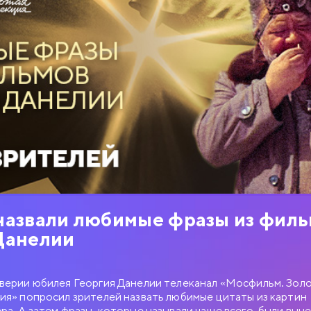
назвали любимые фразы из фил
Данелии
верии юбилея Георгия Данелии телеканал «Мосфильм. Зол
ия» попросил зрителей назвать любимые цитаты из картин
ра. А затем фразы, которые называли чаще всего, были вын