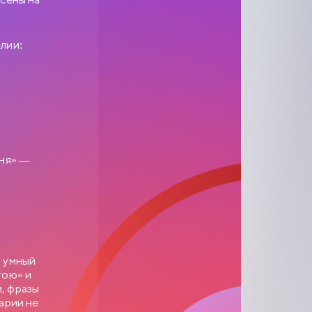
елии:
оня» —
н умный
тою» и
, фразы
арии не