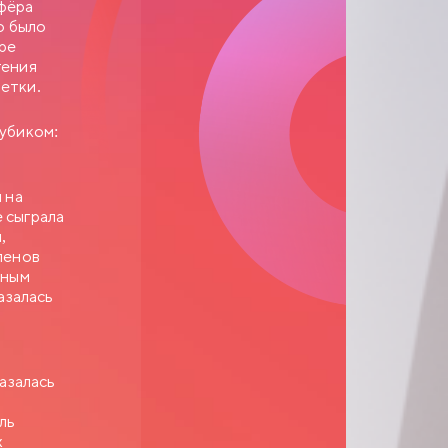
офёра
о было
ере
гения
нетки.
Рубиком:
 на
 сыграла
,
ленов
вным
азалась
азалась
,
ль
х