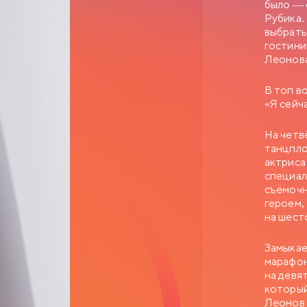
было — 
Калугиной, — сухар
Рубика.
выбрать
гостини
Леонова
В топ в
«Я сейч
На четв
танцпло
актриса
специал
съёмочн
героем,
на шест
Замыкае
марафон
на девя
который
Леонов 