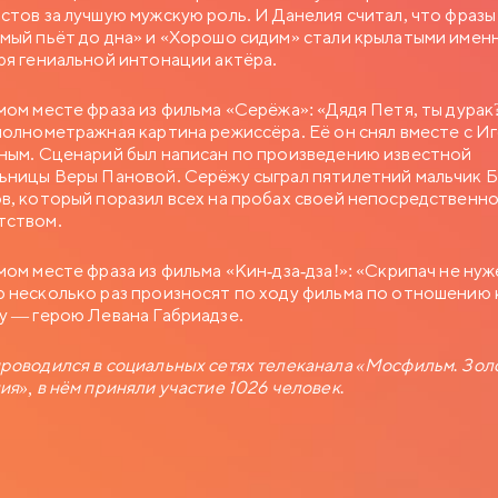
стов за лучшую мужскую роль. И Данелия считал, что фразы
мый пьёт до дна» и «Хорошо сидим» стали крылатыми имен
ря гениальной интонации актёра.
мом месте фраза из фильма «Серёжа»: «Дядя Петя, ты дурак
полнометражная картина режиссёра. Её он снял вместе с И
ным. Сценарий был написан по произведению известной
ьницы Веры Пановой. Серёжу сыграл пятилетний мальчик 
в, который поразил всех на пробах своей непосредственн
тством.
мом месте фраза из фильма «Кин-дза-дза!»: «Скрипач не нуж
 несколько раз произносят по ходу фильма по отношению 
у — герою Левана Габриадзе.
роводился в социальных сетях телеканала «Мосфильм. Зол
ия», в нём приняли участие 1026 человек.