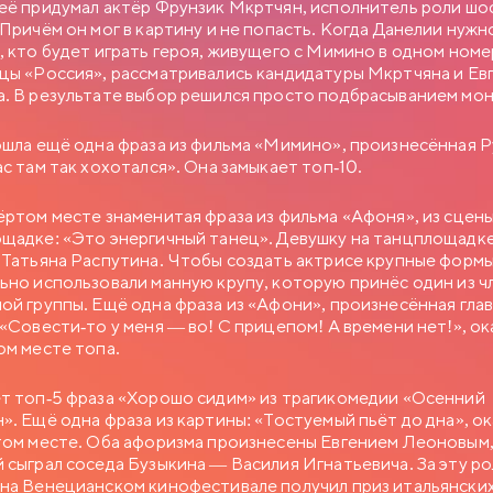
её придумал актёр Фрунзик Мкртчян, исполнитель роли ш
ем в юбке и директором заведения…
 Причём он мог в картину и не попасть. Когда Данелии нужн
, кто будет играть героя, живущего с Мимино в одном ном
цы «Россия», рассматривались кандидатуры Мкртчяна и Ев
. В результате выбор решился просто подбрасыванием мо
ошла ещё одна фраза из фильма «Мимино», произнесённая 
ас там так хохотался». Она замыкает топ-10.
ёртом месте знаменитая фраза из фильма «Афоня», из сцены
щадке: «Это энергичный танец». Девушку на танцплощадке
 Татьяна Распутина. Чтобы создать актрисе крупные формы
ьно использовали манную крупу, которую принёс один из ч
ой группы. Ещё одна фраза из «Афони», произнесённая гла
 «Совести-то у меня — во! С прицепом! А времени нет!», ок
ом месте топа.
т топ-5 фраза «Хорошо сидим» из трагикомедии «Осенний
». Ещё одна фраза из картины: «Тостуемый пьёт до дна», ок
том месте. Оба афоризма произнесены Евгением Леоновым
 сыграл соседа Бузыкина — Василия Игнатьевича. За эту ро
на Венецианском кинофестивале получил приз итальянски