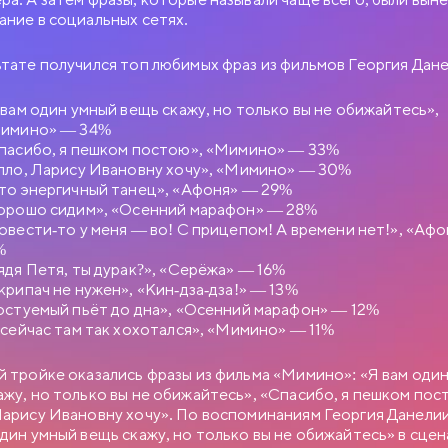
ание в социальных сетях.
ьтате получился топ любимых фраз из фильмов Георгия Дан
 вам один умный вещь скажу, но только вы не обижайтесь»,
имино» — 34%
пасибо, я пешком постою», «Мимино» — 33%
лло, Ларису Ивановну хочу», «Мимино» — 30%
то энергичный танец», «Афоня» — 29%
орошо сидим», «Осенний марафон» — 28%
овести-то у меня — во! С прицепом! А времени нет!», «Аф
%
ядя Петя, ты дурак?», «Серёжа» — 16%
БНЫЙ РОМАН
крипач не нужен», «Кин-дза-дза!» — 13%
остуемый пьёт до дна», «Осенний марафон» — 12%
 сейчас там так хохотался», «Мимино» — 11%
ИЯ МОСФИЛЬМА
й тройке оказались фразы из фильма «Мимино»: «Я вам оди
ч Новосельцев, рядовой служащий одного статистического
ажу, но только вы не обижайтесь», «Спасибо, я пешком пос
век робкий и застенчивый. Для него неплохо бы получить
Ларису Ивановну хочу». По воспоминаниям Георгия Данелии
. отделом, но он не знает как подступиться к этому делу. Старый
один умный вещь скажу, но только вы не обижайтесь» в сцен
в советует ему приударить за Людмилой Прокопьевной