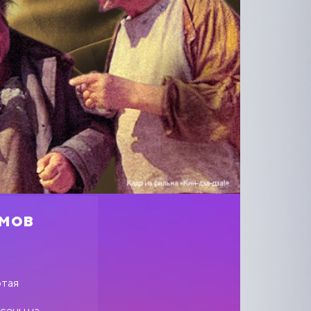
ьмов
отая
есены на