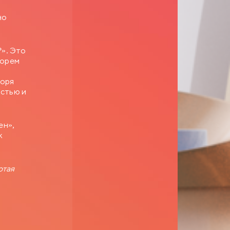
но
?». Это
горем
Боря
остью и
ен»,
к
отая