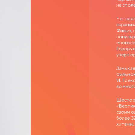
на стол
Четвёрт
экраниз
Фильм, 
популяр
многосе
Говорух
увертюр
Замыкае
фильмом
И. Грек
во мног
Шестое 
«Вертик
своим о
более 3
хитами.