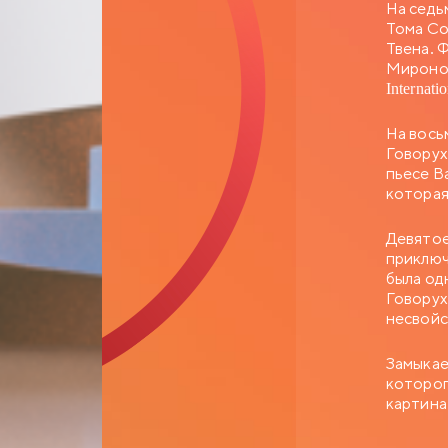
На седь
Тома Со
Твена. 
Миронов
Internat
На вось
Говорух
пьесе В
которая
Девятое
приключ
была од
Говорух
несвойс
Замыкае
которог
картина