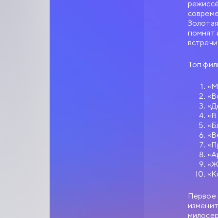
режиссё
совреме
Золотая
помнят 
встречи
Топ фил
«М
«В
«Д
«В
«Б
«В
«П
«А
«Ж
«К
Первое 
изменит
милосер