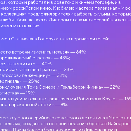
ра, который работал и в советском кинематографе, и в
нном российском кино. К юбилею мастера телеканал «Мос
 коллекция» предложил зрителям выбрать фильмы, которы
и любят больше всего. Лидером стала многосерийная лент
 изменить нельзя».
ьмов Станислава Говорухина по версии зрителей:
есто встречи изменить нельзя» — 64%;
орошиловский стрелок» — 48%;
есять негритят» — 40%;
 поисках капитана Гранта» — 33%;
лагословите женщину» — 32%;
ертикаль» — 25%;
риключения Тома Сойера и Гекльберри Финна» — 22%;
ртистка» — 19%;
изнь и удивительные приключения Робинзона Крузо» — 16
онец прекрасной эпохи» — 8%.
место у многосерийного советского детектива «Место вс
ь нельзя», созданного по произведению братьев Вайнеров
дия». Показ фильма был приурочен ко Дню милиции и