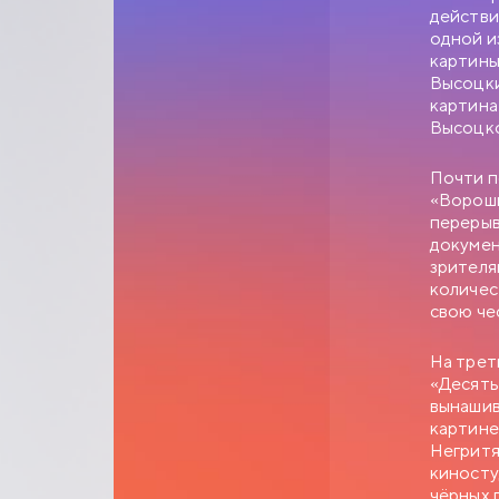
действи
одной и
картины
Высоцки
СЛУЖЕ
картина
Высоцк
1977
0+
Почти п
ЗОЛОТАЯ КОЛЛЕКЦ
«Вороши
Анатолий Ефремови
перерыв
управления, — чело
докумен
вакантное место зав
зрителя
приятель Самохвало
количес
Калугиной, — сухар
свою че
На трет
«Десять
вынашив
картине
Негритя
киносту
чёрных 