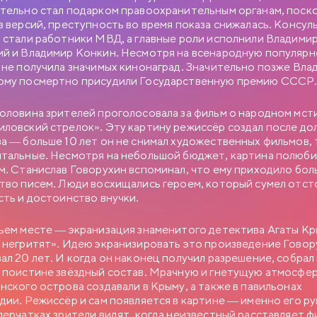
тельно стал подарком правоохранительным органам, поско
з версий, преступность во время показа снижалась. Консул
 стали работники МВД, а главные роли исполнили Владими
й и Владимир Конкин. Несмотря на всенародную популярн
БНЫЙ РОМАН
 не получила значимых кинонаград. Значительно позже Вла
ому посмертно присудили Государственную премию СССР
оловина зрителей проголосовала за фильм о народном мст
ИЯ МОСФИЛЬМА
ловский стрелок». Эту картину режиссёр создал после до
ч Новосельцев, рядовой служащий одного статистического
а — больше 10 лет он не снимал художественных фильмов,
век робкий и застенчивый. Для него неплохо бы получить
тальные. Несмотря на небольшой бюджет, картина полюби
. отделом, но он не знает как подступиться к этому делу. Старый
м. Станислав Говорухин вспоминал, что ему приходило бо
в советует ему приударить за Людмилой Прокопьевной
тво писем. Люди восхищались героем, который сумел отст
ем в юбке и директором заведения…
сть и достоинство внучки.
ьем месте — экранизация знаменитого детектива Агаты К
 негритят». Идею экранизировать это произведение Говор
ал 20 лет. И когда он наконец получил разрешение, собрал 
 поистине звёздный состав. Мрачную и гнетущую атмосфе
нского острова создавали в Крыму, а также в павильонах
дии. Режиссёр и сам появляется в картине — именно его ру
перчатках зрители видят, когда неизвестный расставляет ф