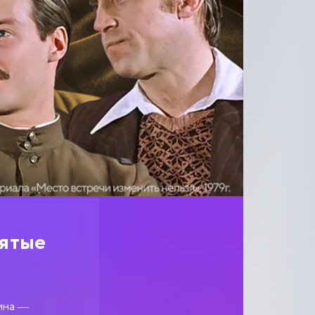
нятые
ина —