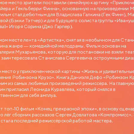
мое место зрители поставили семейную картину «Приключ
йера и Гекльберри Финна», основанную на произведении 
Фильм стал дебютным для Владислава Галкина (Гек Финн), М
ой (Бэкки Тэтчер) и для будущего солиста группы «Ивану
ional» Игоря Сорина (Джо Гарпер).
мом месте лента «Артистка», снятая в необычном для Стан
ина жанре — комедийной мелодрамы. Фильм основан на
алерия Мухарьямова, которую для постановки не взяли теа
 заинтересовала Станислава Сергеевича остроумными диа
 место у приключенческой картины «Жизнь и удивительны
ения Робинзона Крузо». Книга Даниэля Дефо «Робинзон К
ним из самых любимых произведений режиссёра. На главную
ин пригласил Леонида Куравлёва, который снялся в
твенном для себя амплуа.
т топ-10 фильм «Конец прекрасной эпохи», в основу сцена
о лёг сборник рассказов Сергея Довлатова «Компромисс».
 стала последней режиссёрской работой мастера.