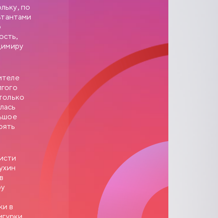
льку, по
ьтантами
р
ость,
димиру
.
ителе
лгого
 только
лась
льшое
оять
ристи
ухин
в
ру
ки в
игурки