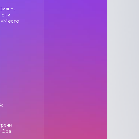
фильм.
е они
а «Место
%;
тречи
 «Эра