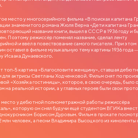
е.
ое место у многосерийного фильма «В поисках капитана Г
ации знаменитого романа Жюля Верна «Дети капитана Гран
повторяющий название книги, вышел в СССР в 1936 году и б
ен. Поэтому режиссёр поменял название, сделал ленту
рийной и ввёл в повествование самого писателя. При этом
ин оставил в фильме музыкальную тему картины 1936 года 
у Исаака Дунаевского.
т топ-5 картина «Благословите женщину», ставшая дебют
 для актрисы Светланы Ходченковой. Фильм снят по прои
овой «Хозяйка гостиницы», которое, в свою очередь, было
ом на реальной истории, а у главных героев были свои прот
место у дебютной полнометражной работы режиссёра
аль», которую он снял будучи ещё студентом ВГИКа вмест
днокурсником Борисом Дуровым. Фильм в прокате посмот
2 млн человек, а песни Владимира Высоцкого из киноленты 