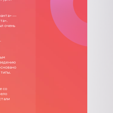
ранта» —
та».
ыл очень
—
ным
зведению
 основано
отипы.
е со
рело
стали