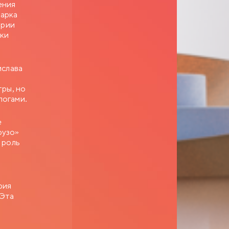
ения
Марка
арии
шки
ислава
тры, но
логами.
е
рузо»
 роль
рия
 Эта