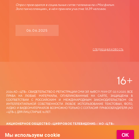
Опрос проводился в социальных сетях телеканала «Мосфильм.
Золотая коллекция», в нём приняли участие 1639 человек.
06.06.2025
СЛЕДУЮЩАЯ НОВОСТЬ
16
+
2026 АО «ЦТВ‎». СВИДЕТЕЛЬСТВО О РЕГИСТРАЦИИ СМИ ЭЛ №ФС77-79319 ОТ 02.11.2020. ВСЕ
ПРАВА НА ЛЮБЫЕ МАТЕРИАЛЫ, ОПУБЛИКОВАННЫЕ НА САЙТЕ, ЗАЩИЩЕНЫ В
СООТВЕТСТВИИ С РОССИЙСКИМ И МЕЖДУНАРОДНЫМ ЗАКОНОДАТЕЛЬСТВОМ ОБ
ИНТЕЛЛЕКТУАЛЬНОЙ СОБСТВЕННОСТИ. ЛЮБОЕ ИСПОЛЬЗОВАНИЕ ТЕКСТОВЫХ, ФОТО,
АУДИО И ВИДЕОМАТЕРИАЛОВ ВОЗМОЖНО ТОЛЬКО С СОГЛАСИЯ ПРАВООБЛАДАТЕЛЯ (АО
«ЦТВ‎»). ДЛЯ ЛИЦ СТАРШЕ 16 ЛЕТ.
АКЦИОНЕРНОЕ ОБЩЕСТВО «ЦИФРОВОЕ ТЕЛЕВИДЕНИЕ» / АО «ЦТВ»
АДРЕС МЕСТА НАХОЖДЕНИЯ: 125167, Г. МОСКВА, ЛЕНИНГРАДСКИЙ ПР-Т, 37 А, КОРП. 4,
ЭТАЖ 10, ПОМЕЩЕНИЕ XXII, КОМНАТА 1.
Мы используем cookie
OK
АДРЕС ЭЛЕКТРОННОЙ ПОЧТЫ ДЛЯ ОБРАЩЕНИЙ —
DTR@DIGITALRUSSIA.TV