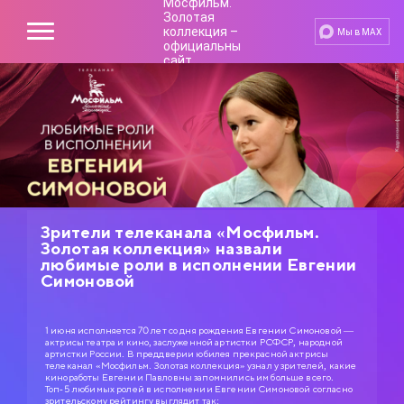
Мы в MAX
Зрители телеканала «Мосфильм.
Золотая коллекция» назвали
любимые роли в исполнении Евгении
Симоновой
1 июня исполняется 70 лет со дня рождения Евгении Симоновой —
актрисы театра и кино, заслуженной артистки РСФСР, народной
артистки России. В преддверии юбилея прекрасной актрисы
телеканал «Мосфильм. Золотая коллекция» узнал у зрителей, какие
киноработы Евгении Павловны запомнились им больше всего.
Топ-5 любимых ролей в исполнении Евгении Симоновой согласно
зрительскому рейтингу выглядит так: