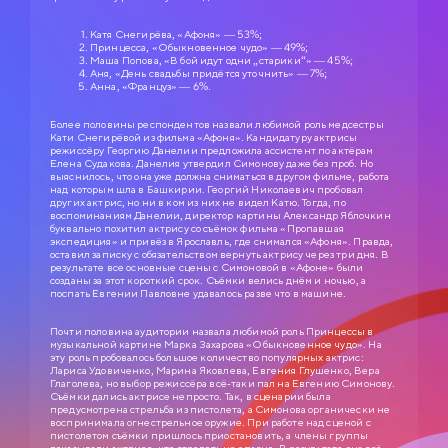
Катя Снегирёва, «Афоня» — 53%;
Принцесса, «Обыкновенное чудо» — 49%;
Маша Попова, «В бой идут одни „старики“» — 45%;
Аня, «День свадьбы придётся уточнить» — 7%;
Анна, «Француз» — 6%.
Более половины респондентов назвали любимой роль медсестры
Кати Снегирёвой из фильма «Афоня». Кандидатуру актрисы
режиссёру Георгию Данелии предложила ассистент по актёрам
Елена Судакова. Данелия утвердил Симонову даже без проб. Но
выяснилось, что она уже должна сниматься в другом фильме, работа
над которым шла в Башкирии. Георгий Николаевич пробовал
других актрис, но ни в ком из них не видел Катю. Тогда, по
воспоминаниям Данелии, директор картины Александр Яблочкин
буквально похитил актрису со съёмок фильма «Пропавшая
экспедиция» и привёз в Ярославль, где снимался «Афоня». Правда,
оставил записку с обязательством вернуть актрису через три дня. В
результате все основные сцены с Симоновой в «Афоне» были
созданы за этот короткий срок. Съёмки велись днём и ночью, а
поспать Евгении Павловне удавалось разве что в машине.
Почти половина аудитории назвала любимой роль Принцессы в
музыкальной картине Марка Захарова «Обыкновенное чудо». На
эту роль пробовалось большое количество популярных актрис:
Лариса Удовиченко, Марина Яковлева, Евгения Глушенко, Вера
Глаголева, но выбор режиссёра всё-таки пал на Евгению Симонову.
Съёмки дались актрисе непросто. Так, в сценарии была
предусмотрена стрельба из пистолета, а Симонова органически не
воспринимала огнестрельное оружие. При работе над сценой с
СЛУЖЕБНЫЙ РОМАН
пистолетом съёмки пришлось приостановить, а члены группы