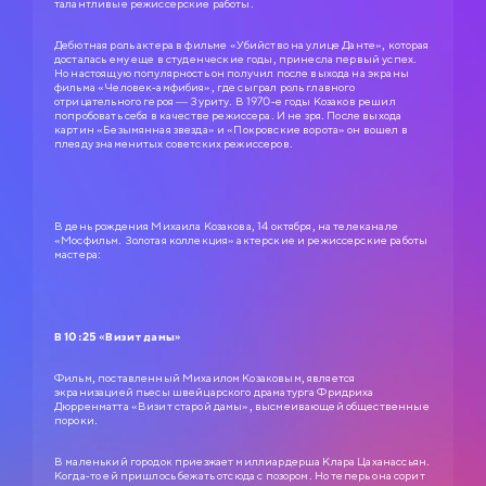
талантливые режиссерские работы.
Дебютная роль актера в фильме «Убийство на улице Данте», которая
досталась ему еще в студенческие годы, принесла первый успех.
Но настоящую популярность он получил после выхода на экраны
фильма «Человек-амфибия», где сыграл роль главного
отрицательного героя — Зуриту. В 1970-е годы Козаков решил
попробовать себя в качестве режиссера. И не зря. После выхода
картин «Безымянная звезда» и «Покровские ворота» он вошел в
плеяду знаменитых советских режиссеров.
В день рождения Михаила Козакова, 14 октября, на телеканале
«Мосфильм. Золотая коллекция» актерские и режиссерские работы
мастера:
В 10:25 «Визит дамы»
Фильм, поставленный Михаилом Козаковым, является
экранизацией пьесы швейцарского драматурга Фридриха
Дюрренматта «Визит старой дамы», высмеивающей общественные
пороки.
В маленький городок приезжает миллиардерша Клара Цаханассьян.
Когда-то ей пришлось бежать отсюда с позором. Но теперь она сорит