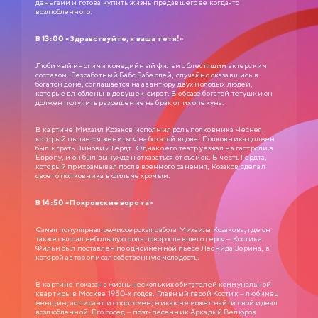
деньгами и готова купить жизнь предавшего ее когда-то
возлюбленного.
В 13:00 «Здравствуйте, я ваша тетя!»
Любимый многими комедийный фильм с блестящим актерским
составом. Безработный Бабс Баберлей, случайно оказавшись в
богатом доме, соглашается на авантюру двух молодых людей,
СЛУЖЕБНЫЙ РОМАН
которые влюблены в девушек-сирот. В образе богатой тетушки он
должен получить разрешение на брак от их опекуна.
0+
1977
В картине Михаил Козаков исполнил роль полковника Чеснея,
ЗОЛОТАЯ КОЛЛЕКЦИЯ МОСФИЛЬМА
который пытается жениться на богатой вдове. Полковника должен
был играть Зиновий Гердт. Однако его театр уезжал на гастроли в
Анатолий Ефремович Новосельцев, рядовой служащий одного
Европу, и он был вынужден отказаться от съемок. В честь Гердта,
статистического управления, — человек робкий и застенчивый. Для него
который прихрамывал после военного ранения, Козаков сделал
неплохо бы получить вакантное место зав. отделом, но он не знает как
своего полковника в фильме хромым.
подступиться к этому делу. Старый приятель Самохвалов советует ему
приударить за Людмилой Прокопьевной Калугиной, — сухарем в юбке и
директором заведения…
В 14:50 «Покровские ворота»
Самая популярная режиссерская работа Михаила Козакова, где он
также сыграл небольшую роль повзрослевшего героя – Костика.
Фильм был поставлен по одноименной пьесе Леонида Зорина, в
которой автор описал собственную молодость.
В картине показана жизнь нескольких обитателей коммунальной
квартиры в Москве 1950-х годов. Главный герой Костик – любимец
женщин, аспирант и спортсмен, никак не может найти свой идеал
возлюбленной. Его сосед – поэт-песенник Аркадий Велюров