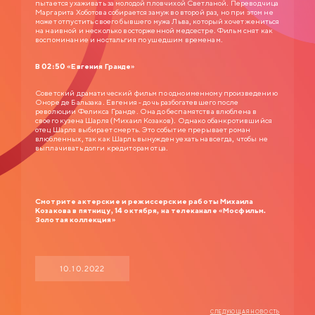
пытается ухаживать за молодой пловчихой Светланой. Переводчица
Маргарита Хоботова собирается замуж во второй раз, но при этом не
может отпустить своего бывшего мужа Льва, который хочет жениться
на наивной и несколько восторженной медсестре. Фильм снят как
воспоминание и ностальгия по ушедшим временам.
В 02:50 «Евгения Гранде»
Советский драматический фильм по одноименному произведению
Оноре де Бальзака. Евгения - дочь разбогатевшего после
революции Феликса Гранде. Она до беспамятства влюблена в
своего кузена Шарля (Михаил Козаков). Однако обанкротившийся
отец Шарля выбирает смерть. Это событие прерывает роман
влюбленных, так как Шарль вынужден уехать навсегда, чтобы не
выплачивать долги кредиторам отца.
Смотрите актерские и режиссерские работы Михаила
Козакова в пятницу, 14 октября, на телеканале «Мосфильм.
Золотая коллекция»
10.10.2022
СЛЕДУЮЩАЯ НОВОСТЬ