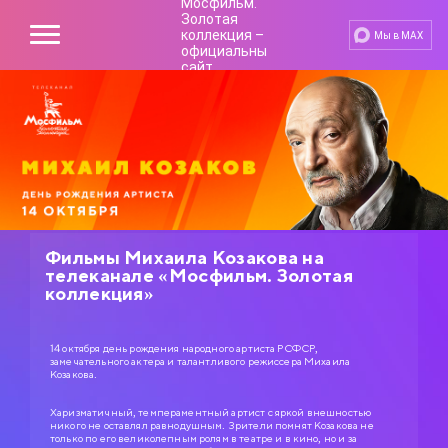
Мы в MAX
Фильмы Михаила Козакова на
телеканале «Мосфильм. Золотая
коллекция»
14 октября день рождения народного артиста РСФСР,
замечательного актера и талантливого режиссера Михаила
Козакова.
Харизматичный, темпераментный артист с яркой внешностью
никого не оставлял равнодушным. Зрители помнят Козакова не
только по его великолепным ролям в театре и в кино, но и за