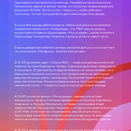
Горьковского театрального училища. Проработав несколько лет в
Пензенском драматическом театре, он поступил на режиссёрский
факультет ВГИКа. Там он и стал «Чёрным», чтобы избежать
путаницы, так как на курсе было два Александра Панкратова.
В кино Александр дебютировал в небольшой роли в киноэпопее
Андрея Кончаловского «Сибириада». А в 1983 году на экраны
вышел фильм Карена Шахназарова «Мы из джаза», после которого к
Александру Панкратову-Чёрному пришли успех и известность.
В день рождения любимого актёра смотрите фильмы с его участием
на телеканале «Мосфильм. Золотая коллекция».
В 10:55 зрителей ждёт «Палата №6» — экранизация одноимённой
повести Антона Павловича Чехова. В фильме действие перенесено
в наши дни. В съёмках были задействованы не только актёры, но и
реальные пациенты клиники, что придало картине некоторые
документальные черты. Александр Панкратов-Чёрный исполнил
роль почтмейстера Михаила Аверьяновича, отлично передав
чеховский стиль — говорить о трагичном в шутливой манере.
В 16:40 начнётся фильм «Мы из джаза», сделавший актёра
знаменитым. На роль Степана пробовались и Николай Ерёменко-
младший, и Леонид Ярмольник, но Карен Шахназаров отдал
СЛУЖЕБНЫЙ РОМАН
предпочтение Панкратову-Чёрному, с которым они вместе учились
во ВГИКе. И это при том что режиссёр знал об отсутствии у
0+
Александра каких бы то ни было вокальных данных. В результате
1977
песни за актёра исполнил оператор картины Владимир Шевцик.
ЗОЛОТАЯ КОЛЛЕКЦИЯ МОСФИЛЬМА
В 19:55 в эфире телеканала покажут
«
Зимний вечер в Гаграх»
,
ещё