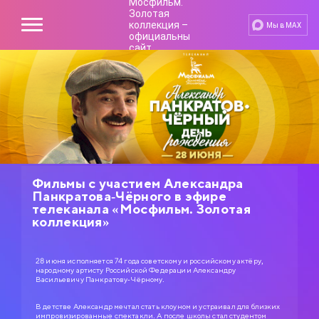
Мы в MAX
Фильмы с участием Александра
Панкратова-Чёрного в эфире
телеканала «Мосфильм. Золотая
коллекция»
28 июня исполняется 74 года советскому и российскому актёру,
народному артисту Российской Федерации Александру
Васильевичу Панкратову-Чёрному.
В детстве Александр мечтал стать клоуном и устраивал для близких
импровизированные спектакли. А после школы стал студентом