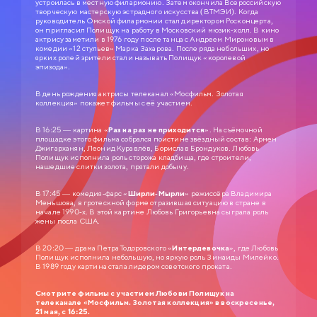
устроилась в местную филармонию. Затем окончила Всероссийскую
творческую мастерскую эстрадного искусства (ВТМЭИ). Когда
руководитель Омской филармонии стал директором Росконцерта,
он пригласил Полищук на работу в Московский мюзик-холл. В кино
актрису заметили в 1976 году после танца с Андреем Мироновым в
комедии «12 стульев» Марка Захарова. После ряда небольших, но
ярких ролей зрители стали называть Полищук «королевой
эпизода».
В день рождения актрисы телеканал «Мосфильм. Золотая
коллекция» покажет фильмы с её участием.
В 16:25 — картина «
Раз на раз не приходится
». На съёмочной
СЛУЖЕБНЫЙ РОМАН
площадке этого фильма собрался поистине звёздный состав: Армен
Джигарханян, Леонид Куравлёв, Борислав Брондуков. Любовь
0+
1977
Полищук исполнила роль сторожа кладбища, где строители,
нашедшие слитки золота, прятали добычу.
ЗОЛОТАЯ КОЛЛЕКЦИЯ МОСФИЛЬМА
В 17:45 — комедия-фарс «
Ширли-Мырли
» режиссёра Владимира
Анатолий Ефремович Новосельцев, рядовой служащий одного
Меньшова, в гротескной форме отразившая ситуацию в стране в
статистического управления, — человек робкий и застенчивый. Для него
начале 1990-х. В этой картине Любовь Григорьевна сыграла роль
неплохо бы получить вакантное место зав. отделом, но он не знает как
жены посла США.
подступиться к этому делу. Старый приятель Самохвалов советует ему
приударить за Людмилой Прокопьевной Калугиной, — сухарем в юбке и
директором заведения…
В 20:20 — драма Петра Тодоровского «
Интердевочка
», где Любовь
Полищук исполнила небольшую, но яркую роль Зинаиды Милейко.
В 1989 году картина стала лидером советского проката.
Смотрите фильмы с участием Любови Полищук на
телеканале «Мосфильм. Золотая коллекция» в воскресенье,
21 мая, с 16:25.