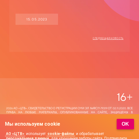
15.05.2023
СЛЕДУЮЩАЯ НОВОСТЬ
16
+
2026 АО «ЦТВ‎». СВИДЕТЕЛЬСТВО О РЕГИСТРАЦИИ СМИ ЭЛ №ФС77-79319 ОТ 02.11.2020. ВСЕ
ПРАВА НА ЛЮБЫЕ МАТЕРИАЛЫ, ОПУБЛИКОВАННЫЕ НА САЙТЕ, ЗАЩИЩЕНЫ В
СООТВЕТСТВИИ С РОССИЙСКИМ И МЕЖДУНАРОДНЫМ ЗАКОНОДАТЕЛЬСТВОМ ОБ
ИНТЕЛЛЕКТУАЛЬНОЙ СОБСТВЕННОСТИ. ЛЮБОЕ ИСПОЛЬЗОВАНИЕ ТЕКСТОВЫХ, ФОТО,
Мы используем cookie
OK
АУДИО И ВИДЕОМАТЕРИАЛОВ ВОЗМОЖНО ТОЛЬКО С СОГЛАСИЯ ПРАВООБЛАДАТЕЛЯ (АО
«ЦТВ‎»). ДЛЯ ЛИЦ СТАРШЕ 16 ЛЕТ.
АО «ЦТВ»
использует
cookie-файлы
и обрабатывает
персональные данные
для улучшения работы сайта. Подтвердите