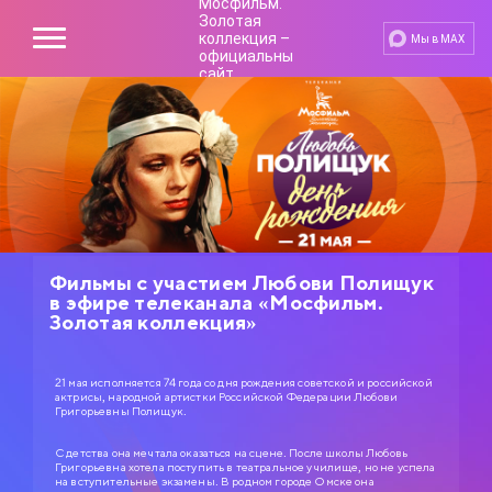
Мы в MAX
Фильмы с участием Любови Полищук
в эфире телеканала «Мосфильм.
Золотая коллекция»
21 мая исполняется 74 года со дня рождения советской и российской
актрисы, народной артистки Российской Федерации Любови
Григорьевны Полищук.
С детства она мечтала оказаться на сцене. После школы Любовь
Григорьевна хотела поступить в театральное училище, но не успела
на вступительные экзамены. В родном городе Омске она