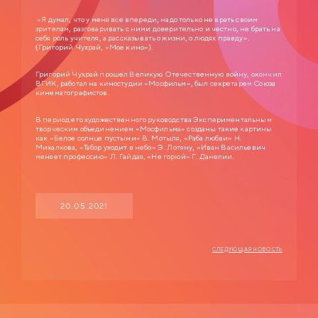
директором заведения…
«Я думал, что у меня все впереди, надо только не врать своим
зрителям, разговаривать с ними доверительно и честно, не брать на
себя роль учителя, а рассказывать о жизни, о людях правду».
(Григорий Чухрай, «Мое кино»).
Григорий Чухрай прошел Великую Отечественную войну, окончил
ВГИК, работал на киностудии «Мосфильм», был секретарем Союза
кинематографистов.
В период его художественного руководства Экспериментальным
творческим объединением «Мосфильма» созданы такие картины
как «Белое солнце пустыни» В. Мотыля, «Раба любви» Н.
Михалкова, «Табор уходит в небо» Э. Лотяну, «Иван Васильевич
меняет профессию» Л. Гайдая, «Не горюй» Г. Данелии.
20.05.2021
СЛЕДУЮЩАЯ НОВОСТЬ