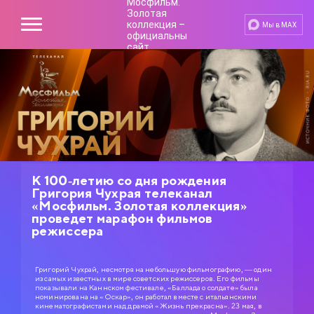
Мы в MAX
К 100-летию со дня рождения
Григория Чухрая телеканал
«Мосфильм. Золотая коллекция»
проведет марафон фильмов
режиссера
Григорий Чухрай, несмотря на небольшую фильмографию, — один
из самых известных в мире советских режиссеров. Его фильмы
показывали на Каннском фестивале, «Баллада о солдате» была
номинирована на «Оскар», он работал вместе с итальянскими
кинематографистами над драмой «Жизнь прекрасна». 23 мая, в