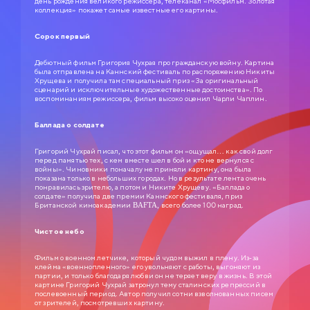
день рождения великого режиссера, телеканал «Мосфильм. Золотая
коллекция» покажет самые известные его картины.
Сорок первый
Дебютный фильм Григория Чухрая про гражданскую войну. Картина
была отправлена на Каннский фестиваль по распоряжению Никиты
Хрущева и получила там специальный приз «За оригинальный
сценарий и исключительные художественные достоинства». По
воспоминаниям режиссера, фильм высоко оценил Чарли Чаплин.
Баллада о солдате
Григорий Чухрай писал, что этот фильм он «ощущал… как свой долг
перед памятью тех, с кем вместе шел в бой и кто не вернулся с
войны». Чиновники поначалу не приняли картину, она была
показана только в небольших городах. Но в результате лента очень
понравилась зрителю, а потом и Никите Хрущеву. «Баллада о
солдате» получила две премии Каннского фестиваля, приз
Британской киноакадемии BAFTA, всего более 100 наград.
СЛУЖЕБНЫЙ РОМАН
0+
Чистое небо
1977
ЗОЛОТАЯ КОЛЛЕКЦИЯ МОСФИЛЬМА
Фильм о военном летчике, который чудом выжил в плену. Из-за
клейма «военнопленного» его увольняют с работы, выгоняют из
Анатолий Ефремович Новосельцев, рядовой служащий одного
партии, и только благодаря любви он не теряет веру в жизнь. В этой
статистического управления, — человек робкий и застенчивый. Для него
картине Григорий Чухрай затронул тему сталинских репрессий в
неплохо бы получить вакантное место зав. отделом, но он не знает как
послевоенный период. Автор получил сотни взволнованных писем
подступиться к этому делу. Старый приятель Самохвалов советует ему
от зрителей, посмотревших картину.
приударить за Людмилой Прокопьевной Калугиной, — сухарем в юбке и