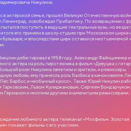
адимировича Никулина.
с в актёрской семье, прошёл Великую Отечественную войн
 Ленинград, освобождал Прибалтику. По возвращении с ф
 пытался поступить в ведущие театральные вузы, но везде 
В итоге его приняли в школу-студию при Московском цирке 
 бульваре, и впоследствии цирк оставался неотъемлемой 
ни.
Никулин дебютировал в 1958 году. Александр Файнциммер и
ного актёра на роль пиротехника в фильм «Девушка с гитар
БНЫЙ РОМАН
большой роли Никулина заметили и зрители, и режиссёры.
дную любовь ему принесла роль Балбеса в киноновелле Л
«Пёс Барбос и необычный кросс». Также Юрий Никулин рабо
 Тарковским, Львом Кулиджановым, Сергеем Бондарчуком
ИЯ МОСФИЛЬМА
м Германом и многими другими знаменитыми режиссёрами.
ч Новосельцев, рядовой служащий одного статистического
век робкий и застенчивый. Для него неплохо бы получить
. отделом, но он не знает как подступиться к этому делу. Старый
в советует ему приударить за Людмилой Прокопьевной
ем в юбке и директором заведения…
рождения любимого актёра телеканал «Мосфильм. Золотая
ия» покажет фильмы с его участием.