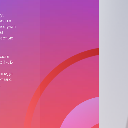
у,
ронта
получал
на
частью
скал
ой». В
еонида
тал с
,