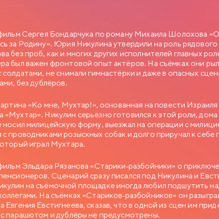
 фильм Сергея Бондарчука по роману Михаила Шолохова «
сь за Родину». Юрия Никулина утвердили на роль рядового
ва без проб, как и многих других исполнителей главных рол
ра был важен фронтовой опыт актёров. На съёмках они ры
с солдатами, не снимали гимнастёрки и даже в опасных сцен
ами, без дублёров.
 картина «Ко мне, Мухтар!», основанная на повести Израиля
 «Мухтар». Никулин серьёзно готовился к этой роли, дома
е носил милицейскую форму, выезжал на операции с милици
 с проводниками розыскных собак и долго приручал к себе 
который играл Мухтара.
 фильм Эльдара Рязанова «Старики-разбойники» о приключ
пенсионеров. Сценарий сразу писался под Никулина и Евст
кулин на съёмочной площадке иногда любил подшутить на
коллегами. На съёмках «Стариков-разбойников» он разыгра
а Евгения Евстигнеева, сказав, что в одной из сцен им прид
 с парашютом и дублёры не предусмотрены.