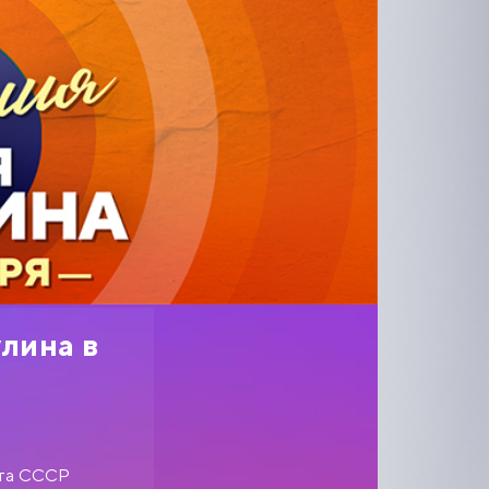
лина в
ста СССР