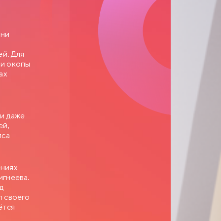
Они
ей. Для
ли окопы
ах
 и даже
ей,
пса
ениях
игнеева.
д
л своего
ётся