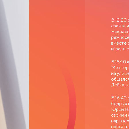
В 12:20
сражали
Некрасо
режиссё
вместе 
играли с
В 15:10
Меттера
на улиц
общался
Дейка, 
В 16:40
бодрых 
Юрий Ни
своими 
партнёр
прыгать