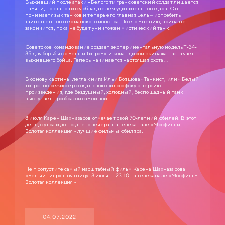
Выживший после атаки «Белого тигра» советский солдат лишается
памяти, но становится обладателем удивительного дара. Он
понимает язык танков и теперь его главная цель – истребить
таинственного германского монстра. По его мнению, война не
закончится, пока не будет уничтожен мистический танк.
Советское командование создает экспериментальную модель Т-34-
85 для борьбы с «Белым Тигром» и командиром экипажа назначает
выжившего бойца. Теперь начинается настоящая охота…
СЛУЖЕБНЫЙ РОМАН
В основу картины легла книга Ильи Бояшова «Танкист, или «Белый
тигр», но режиссер создал свою философскую версию
0+
1977
произведения, где бездушный, холодный, беспощадный танк
выступает прообразом самой войны.
ЗОЛОТАЯ КОЛЛЕКЦИЯ МОСФИЛЬМА
8 июля Карен Шахназаров отмечает свой 70-летний юбилей. В этот
Анатолий Ефремович Новосельцев, рядовой служащий одного
день, с утра и до позднего вечера, на телеканале «Мосфильм.
статистического управления, — человек робкий и застенчивый. Для него
Золотая коллекция» лучшие фильмы юбиляра.
неплохо бы получить вакантное место зав. отделом, но он не знает как
подступиться к этому делу. Старый приятель Самохвалов советует ему
приударить за Людмилой Прокопьевной Калугиной, — сухарем в юбке и
директором заведения…
Не пропустите самый масштабный фильм Карена Шахназарова
«Белый тигр» в пятницу, 8 июля, в 23:10 на телеканале «Мосфильм.
Золотая коллекция»
04.07.2022