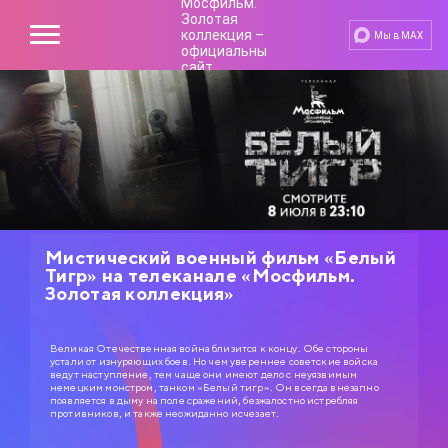
Мы в MAX
Мистический военный фильм «Белый
Тигр» на телеканале «Мосфильм.
Золотая коллекция»
Великая Отечественная война близится к концу. Обе стороны
устали от изнуряющих боев. Но чем увереннее советские войска
ведут наступление, тем чаще они имеют дело с неуязвимым
немецким монстром, танком «Белый тигр». Он всегда внезапно
появляется в дыму на поле сражений, безжалостно истребляя
противников, и также неожиданно исчезает.