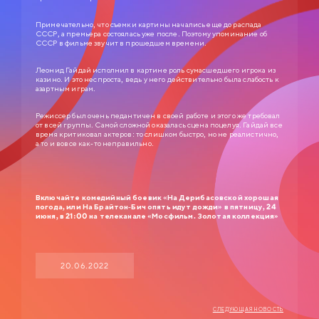
Примечательно, что съемки картины начались еще до распада
СССР, а премьера состоялась уже после. Поэтому упоминание об
СССР в фильме звучит в прошедшем времени.
Леонид Гайдай исполнил в картине роль сумасшедшего игрока из
казино. И это неспроста, ведь у него действительно была слабость к
СЛУЖЕБНЫЙ РОМАН
азартным играм.
0+
1977
Режиссер был очень педантичен в своей работе и этого же требовал
от всей группы. Самой сложной оказалась сцена поцелуя. Гайдай все
ЗОЛОТАЯ КОЛЛЕКЦИЯ МОСФИЛЬМА
время критиковал актеров: то слишком быстро, но не реалистично,
а то и вовсе как-то неправильно.
Анатолий Ефремович Новосельцев, рядовой служащий одного
статистического управления, — человек робкий и застенчивый. Для него
неплохо бы получить вакантное место зав. отделом, но он не знает как
подступиться к этому делу. Старый приятель Самохвалов советует ему
приударить за Людмилой Прокопьевной Калугиной, — сухарем в юбке и
директором заведения…
Включайте комедийный боевик «На Дерибасовской хорошая
погода, или На Брайтон-Бич опять идут дожди» в пятницу, 24
июня, в 21:00 на телеканале «Мосфильм. Золотая коллекция»
20.06.2022
СЛЕДУЮЩАЯ НОВОСТЬ