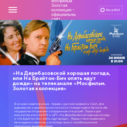
Мы в MAX
«На Дерибасовской хорошая погода,
или На Брайтон-Бич опять идут
дожди» на телеканале «Мосфильм.
Золотая коллекция»
В основе сюжета фильма - борьба с русской мафией в США. Для
задержания и разоблачения личности главаря мафии Артиста оба
государства отправляют сотрудников спецслужб. Пароли для
знакомства агентов КГБ и ЦРУ «На Дерибасовской хорошая погода»
и «На Брайтон-Бич опять идут дожди». Фразы стали названием
легендарного фильма, а впоследствии и полюбившимися
крылатыми выражениями.