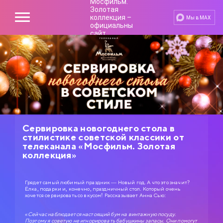
Мы в MAX
Сервировка новогоднего стола в
стилистике советской классики от
телеканала «Мосфильм. Золотая
коллекция»
Грядет самый любимый праздник — Новый год. А что это значит?
Ёлка, подарки и, конечно, праздничный стол. Который очень
хочется сервировать со вкусом! Рассказывает Анна Сью:
«Сейчас наблюдается настоящий бум на винтажную посуду.
Поэтому я советую не игнорировать бабушкины запасы. Они помогут