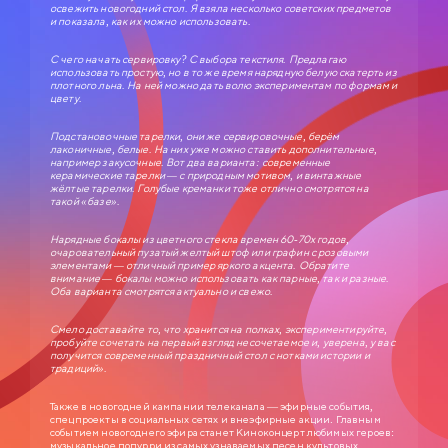
освежить новогодний стол. Я взяла несколько советских предметов
и показала, как их можно использовать.
С чего начать сервировку? С выбора текстиля. Предлагаю
использовать простую, но в то же время нарядную белую скатерть из
плотного льна. На ней можно дать волю экспериментам по формам и
цвету.
Подстановочные тарелки, они же сервировочные, берём
лаконичные, белые. На них уже можно ставить дополнительные,
например закусочные. Вот два варианта: современные
керамические тарелки — с природным мотивом, и винтажные
жёлтые тарелки. Голубые креманки тоже отлично смотрятся на
такой «базе».
СЛУЖЕБНЫЙ РОМАН
0+
1977
Нарядные бокалы из цветного стекла времен 60-70х годов,
очаровательный пузатый желтый штоф или графин с розовыми
элементами — отличный пример яркого акцента. Обратите
ЗОЛОТАЯ КОЛЛЕКЦИЯ МОСФИЛЬМА
внимание — бокалы можно использовать как парные, так и разные.
Оба варианта смотрятся актуально и свежо.
Анатолий Ефремович Новосельцев, рядовой служащий одного
статистического управления, — человек робкий и застенчивый. Для него
неплохо бы получить вакантное место зав. отделом, но он не знает как
Смело доставайте то, что хранится на полках, экспериментируйте,
подступиться к этому делу. Старый приятель Самохвалов советует ему
приударить за Людмилой Прокопьевной Калугиной, — сухарем в юбке и
пробуйте сочетать на первый взгляд несочетаемое и, уверена, у вас
директором заведения…
получится современный праздничный стол с нотками истории и
традиций».
Также в новогодней кампании телеканала — эфирные события,
спецпроекты в социальных сетях и внеэфирные акции. Главным
событием новогоднего эфира станет Киноконцерт любимых героев:
музыкальное попурри из самых узнаваемых песен культовых