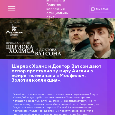
Мы в MAX
Шерлок Холмс и Доктор Ватсон дают
отпор преступному миру Англии в
эфире телеканала «Мосфильм.
Золотая коллекция».
В этой части знаменитого советского сериала по рассказам Артура
Конан Дойла доктор Ватсон знакомится с Холмсом-старшим,
попадает в закрытый клуб «Диоген» и, как подобает истинному
джентльмену, пытается помочь беззащитной леди. Безусловно, не
без детективного гения Шерлока Холмса! А великий сыщик
противостоит целой банде опасных преступников, сходится в
смертельной схватке с главой преступного мира Англии -