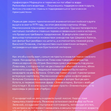
профессором Мориарти и героически погибает в водах
Рейхенбахского водопада... Лишившись поддержки своего друга,
Ватсон становится главным подозреваемым в трагическом
происшествии.
Первые две серии приключений знаменитого английского дуэта
вышли в свет в 1979 году, на этом режиссер картины Игорь
Масленников планировал закончить съемки. Однако телезрители
настолько полюбили главных героев и связанные с ними истории,
что буквально требовали продолжения. В результате советский
фольклор пополнился множеством анекдотов про Шерлока Холмса,
сам фильм был разобран на цитаты, а исполнитель главной роли,
Василий Ливанов, стал единственным советским актером,
награжденным орденом Британской империи.
Как это обычно бывает, самым непростым оказался поиск главного
героя. Кандидатуру Василия Ливанова предложил оператор.
Именно зоркий глаз Юрия Векслера сумел разглядеть под усами
Ливанова, с которыми тот не расставался в обычной жизни, облик
великого сыщика. Следующей важной задачей было найти
кандидата на роль Ватсона. Опять же помог случай: просматривая
актерскую картотеку, Масленников наткнулся на фотографию
СЛУЖЕБНЫЙ РОМАН
Виталия Соломина с накладными усами и вопрос был решен.
Кстати, в первоисточнике фраза «Элементарно, Ватсон» вообще
0+
отсутствует. В книге сыщик говорил просто «Элементарно» и то
1977
единожды в рассказе «Горбун».
ЗОЛОТАЯ КОЛЛЕКЦИЯ МОСФИЛЬМА
С кандидаткой на роль очаровательной миссис Хадсон тоже
Анатолий Ефремович Новосельцев, рядовой служащий одного
пришлось похлопотать. Режиссер остановил свой выбор на Рине
статистического управления, — человек робкий и застенчивый. Для него
Зеленой, но худсовет пытался его отговорить, мотивируя это тем,
неплохо бы получить вакантное место зав. отделом, но он не знает как
что актриса на тот момент находилась в весьма преклонном возрасте
подступиться к этому делу. Старый приятель Самохвалов советует ему