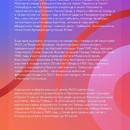
Москве в сквере у Большого театра и в парке Горького, в Санкт-
Петербурге на Пискаревском кладбище и около Монумента
героическим защитникам Ленинграда, в Керчи у обелиска Славы и
в Севастополе на Сапун-горе, в Волгограде на Мамаевом кургане.
Тем, кому посчастливилось на них побывать, никогда не забудут
неповторимую атмосферу братства, которая в годы войны
объединила людей вокруг главной цели – победить. Экспозиция на
Никитском бульваре доступна до 31 мая.
Еще одна выставка открылась по соседству – перед штаб-квартирой
ТАСС на Тверском бульваре. На фотографиях можно увидеть
СЛУЖЕБНЫЙ РОМАН
праздничный салют на Красной площади 9 мая 1945 года, маршала
Советского Союза Георгия Жукова во время Парада Победы 24 июня
1945 года, участников штурма рейхстага Михаила Егорова,
0+
1977
Константина Самсонова и Мелитона Кантарию, принимающих
участие в параде в честь 20-летия Победы в 1965 году, моменты
ЗОЛОТАЯ КОЛЛЕКЦИЯ МОСФИЛЬМА
встречи президента России с ветеранами. Среди авторов
представленных работ – легендарные военные
фотокорреспонденты ТАСС Евгений Халдей, Эммануил Евзерихин
Анатолий Ефремович Новосельцев, рядовой служащий одного
и Николай Ситников.
статистического управления, — человек робкий и застенчивый. Для него
неплохо бы получить вакантное место зав. отделом, но он не знает как
подступиться к этому делу. Старый приятель Самохвалов советует ему
приударить за Людмилой Прокопьевной Калугиной, — сухарем в юбке и
Уральский информационный центр ТАСС совместно с
директором заведения…
администрацией Екатеринбурга и Группой компаний «Синара»
откроют 9 мая на пешеходном бульваре на улице Вайнера уличную
выставку «Весна Победы». В экспозицию войдут уникальные
архивные кадры водружения Знамени Победы над Рейхстагом,
празднования победы в Берлине, встречи воинов-победителей в
Минске и Москве в 1945 году, а также фотографии других лет.
Увидеть выставку можно будет до 30 июня.