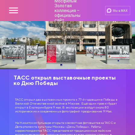
Мы в MAX
ТАСС открыл выставочные проекты
ко Дню Победы
ТАСС открыл два выставочных проекта к 77-й годовщине Победы в
Великой Отечественной войне в Москве. Ещё один проект будет
открыт в Екатеринбурге 9 мая. В экспозиции войдут около 80
исторических и современных фотографий празднования 9 Мая.
На Никитском бульваре открыта совместная фотовыставка ТАСС и
Департамента культуры Москвы «День Победы». Работы
корреспондентов ТАСС представляют традиционные майские
встречи ветеранов, которые проходят во всех городах страны: в