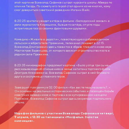
этой картине Всеволод Сафонов сыграл курсанта школы Абвера по
кличке Гвоздь. По сюжету его герой стал одним из немногих, кому
смог довериться советский разведчик Иоганн Вайс.
В 20:25 зрители увидят актёра в фильме «Белорусский вокзал» в
роли журналиста Кирюшина, бывшего сапёра, спустя годы
встретившегося со своими фронтовыми друзьями.
Комедию «Живите в радости», повествующую о добросердечном
сельском изобретателе Пряжкине, телеканал покажет в 22:15.
Всеволод Дмитриевич здесь появится в образе главного инженера
Мостостроя Варенцова, от которого зависит строительство моста в
родном селе Пряжкина.
СЛУЖЕБНЫЙ РОМАН
В 23:35 киномарафон продолжит картина «Было у отца три сына»,
рассказывающая об отношениях в семье капитана торгового флота
0+
1977
Дмитрия Алексеевича. Всеволод Сафонов сыграл в ней близкого
друга и сослуживца главного героя.
ЗОЛОТАЯ КОЛЛЕКЦИЯ МОСФИЛЬМА
Завершит программу в 02:00 фильм «Как вас теперь называть?..».
Анатолий Ефремович Новосельцев, рядовой служащий одного
Он основан на реальных исторических событиях и посвящён борьбе
статистического управления, — человек робкий и застенчивый. Для него
советских разведчиков и партизан в оккупированном немцами
неплохо бы получить вакантное место зав. отделом, но он не знает как
подступиться к этому делу. Старый приятель Самохвалов советует ему
Положске. Всеволод Сафонов сыграл здесь секретаря подпольного
приударить за Людмилой Прокопьевной Калугиной, — сухарем в юбке и
обкома.
директором заведения…
Марафон фильмов с участием Всеволода Сафонова в четверг,
9 апреля, с 12:30 на телеканале «Мосфильм. Золотая
коллекция».