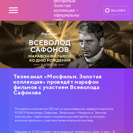
Мы в MAX
Телеканал «Мосфильм. Золотая
коллекция» проведёт марафон
фильмов с участием Всеволода
Сафонова
9 апреля исполняется 100 лет со дня рождения народного артиста
РСФСР Всеволода Сафонова. Телеканал «Мосфильм. Золотая
коллекция» подготовил специальную программу, в которую
включил фильмы с участием замечательного актёра.
Марафон в 12:30 откроет легендарный телефильм «Щит и меч». В