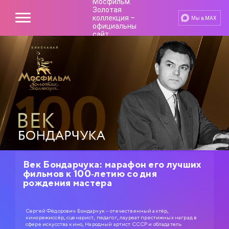
Мы в MAX
Век Бондарчука: марафон его лучших
фильмов к 100-летию со дня
рождения мастера
Сергей Фёдорович Бондарчук – отечественный актёр,
кинорежиссёр, сценарист, педагог, лауреат престижных наград в
сфере искусства кино, Народный артист СССР и обладатель