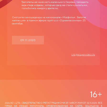
Трогательная наивность маленького Серёжи, твёрдость
характера и фразы, которые сразу же стали крылатыми,
полюбились каждому зрителю.
Смотрите киношедевры на киноканале «Мосфильм. Золотая
коллекция» в прямом эфире группы в «Одноклассниках» 25
сентября.
09.11.2020
СЛЕДУЮЩАЯ НОВОСТЬ
16
+
2026 АО «ЦТВ‎». СВИДЕТЕЛЬСТВО О РЕГИСТРАЦИИ СМИ ЭЛ №ФС77-79319 ОТ 02.11.2020. ВСЕ
ПРАВА НА ЛЮБЫЕ МАТЕРИАЛЫ, ОПУБЛИКОВАННЫЕ НА САЙТЕ, ЗАЩИЩЕНЫ В