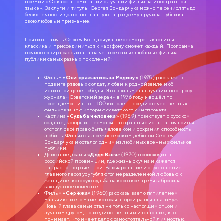
премии «Оскар» в номинации «Лучший фильм на иностранном
языке». Заслуги и титулы Сергея Бондарчука можно перечислять до
бесконечности долго, но главную награду ему вручила публика –
свою любовь и признание.
Почтить память Сергея Бондарчука, пересмотреть картины
классика и присоединиться к марафону сможет каждый. Программа
прямого эфира рассчитана на четыре самых любимых фильма
публики самых разных поколений:
Фильм
«Они сражались за Родину»
(1975) расскажет о
подвиге рядовых солдат, любви к родной земле и об
истинной цене победы. Этот фильм стал лучшим по опросу
журнала «Советский экран» в 1976 году и вошёл по
посещаемости в топ-100 кинолент среди отечественных
фильмов за всю историю советского кинопроката.
Картина
«Судьба человека»
(1959) повествует о русском
СЛУЖЕБНЫЙ РОМАН
солдате, который, несмотря на страшные испытания войны,
отстоял своё право быть человеком и сохранил способность
0+
любить. Фильм стал режиссёрским дебютом Сергея
1977
Бондарчука и остался одним из любимых военных фильмов
публики.
ЗОЛОТАЯ КОЛЛЕКЦИЯ МОСФИЛЬМА
Действие драмы
«Дядя Ваня»
(1970) происходит в
российской провинции, где жизнь скучна и кажется
Анатолий Ефремович Новосельцев, рядовой служащий одного
напрасно потраченной. Разочарование и опустошение
статистического управления, — человек робкий и застенчивый. Для него
главного героя усугубляются неразделенной любовью к
неплохо бы получить вакантное место зав. отделом, но он не знает как
женщине, которую судьба на короткое время забросила в
подступиться к этому делу. Старый приятель Самохвалов советует ему
захолустное поместье.
приударить за Людмилой Прокопьевной Калугиной, — сухарем в юбке и
директором заведения…
Фильм
«Серёжа»
(1960) рассказывает о пятилетнем
мальчике и его маме, которая второй раз вышла замуж.
Новый глава семьи стал не только настоящим отцом и
лучшим другом, но и единственным из старших, кто
понимает, что имеет дело с самостоятельной личностью.