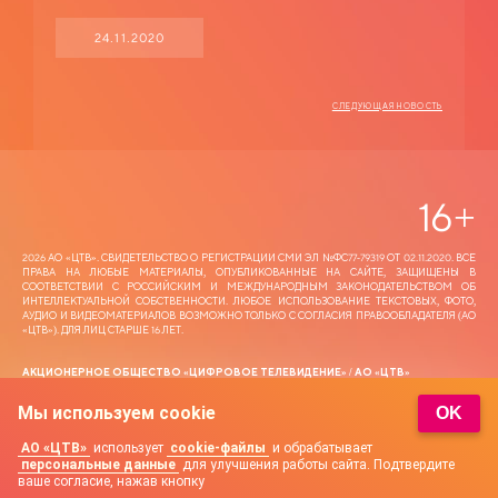
24.11.2020
СЛЕДУЮЩАЯ НОВОСТЬ
16
+
2026 АО «ЦТВ‎». СВИДЕТЕЛЬСТВО О РЕГИСТРАЦИИ СМИ ЭЛ №ФС77-79319 ОТ 02.11.2020. ВСЕ
ПРАВА НА ЛЮБЫЕ МАТЕРИАЛЫ, ОПУБЛИКОВАННЫЕ НА САЙТЕ, ЗАЩИЩЕНЫ В
СООТВЕТСТВИИ С РОССИЙСКИМ И МЕЖДУНАРОДНЫМ ЗАКОНОДАТЕЛЬСТВОМ ОБ
ИНТЕЛЛЕКТУАЛЬНОЙ СОБСТВЕННОСТИ. ЛЮБОЕ ИСПОЛЬЗОВАНИЕ ТЕКСТОВЫХ, ФОТО,
АУДИО И ВИДЕОМАТЕРИАЛОВ ВОЗМОЖНО ТОЛЬКО С СОГЛАСИЯ ПРАВООБЛАДАТЕЛЯ (АО
«ЦТВ‎»). ДЛЯ ЛИЦ СТАРШЕ 16 ЛЕТ.
АКЦИОНЕРНОЕ ОБЩЕСТВО «ЦИФРОВОЕ ТЕЛЕВИДЕНИЕ» / АО «ЦТВ»
АДРЕС МЕСТА НАХОЖДЕНИЯ: 125167, Г. МОСКВА, ЛЕНИНГРАДСКИЙ ПР-Т, 37 А, КОРП. 4,
ЭТАЖ 10, ПОМЕЩЕНИЕ XXII, КОМНАТА 1.
Мы используем cookie
OK
АДРЕС ЭЛЕКТРОННОЙ ПОЧТЫ ДЛЯ ОБРАЩЕНИЙ —
DTR@DIGITALRUSSIA.TV
АО «ЦТВ»
использует
cookie-файлы
и обрабатывает
ПОЛИТИКА АКЦИОНЕРНОГО ОБЩЕСТВА «ЦИФРОВОЕ ТЕЛЕВИДЕНИЕ» В ОТНОШЕНИИ
персональные данные
для улучшения работы сайта. Подтвердите
ОБРАБОТКИ ПЕРСОНАЛЬНЫХ ДАННЫХ
ваше согласие, нажав кнопку