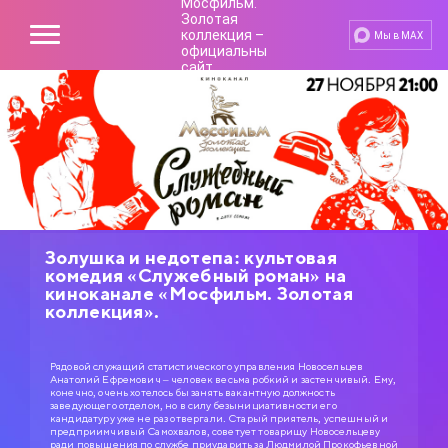
Мы в MAX
Золушка и недотепа: культовая
комедия «Служебный роман» на
киноканале «Мосфильм. Золотая
коллекция».
Рядовой служащий статистического управления Новосельцев
Анатолий Ефремович – человек весьма робкий и застенчивый. Ему,
конечно, очень хотелось бы занять вакантную должность
заведующего отделом, но в силу безынициативности его
кандидатуру уже не раз отвергали. Старый приятель, успешный и
предприимчивый Самохвалов, советует товарищу Новосельцеву
ради повышения по службе приударить за Людмилой Прокофьевной