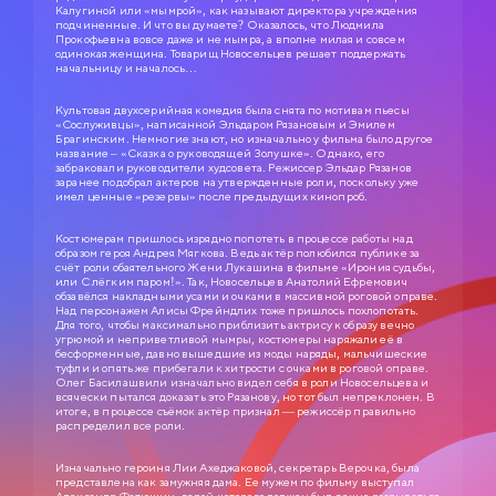
Калугиной или «мымрой», как называют директора учреждения
подчиненные. И что вы думаете? Оказалось, что Людмила
Прокофьевна вовсе даже и не мымра, а вполне милая и совсем
одинокая женщина. Товарищ Новосельцев решает поддержать
начальницу и началось…
Культовая двухсерийная комедия была снята по мотивам пьесы
«Сослуживцы», написанной Эльдаром Рязановым и Эмилем
Брагинским. Немногие знают, но изначально у фильма было другое
название – «Сказка о руководящей Золушке». Однако, его
забраковали руководители худсовета. Режиссер Эльдар Рязанов
заранее подобрал актеров на утвержденные роли, поскольку уже
имел ценные «резервы» после предыдущих кинопроб.
Костюмерам пришлось изрядно попотеть в процессе работы над
образом героя Андрея Мягкова. Ведь актёр полюбился публике за
счёт роли обаятельного Жени Лукашина в фильме «Ирония судьбы,
или С лёгким паром!». Так, Новосельцев Анатолий Ефремович
обзавёлся накладными усами и очками в массивной роговой оправе.
Над персонажем Алисы Фрейндлих тоже пришлось похлопотать.
Для того, чтобы максимально приблизить актрису к образу вечно
угрюмой и неприветливой мымры, костюмеры наряжали её в
бесформенные, давно вышедшие из моды наряды, мальчишеские
туфли и опять же прибегали к хитрости с очками в роговой оправе.
Олег Басилашвили изначально видел себя в роли Новосельцева и
всячески пытался доказать это Рязанову, но тот был непреклонен. В
итоге, в процессе съёмок актёр признал — режиссёр правильно
распределил все роли.
СЛУЖЕБНЫЙ РОМАН
Изначально героиня Лии Ахеджаковой, секретарь Верочка, была
0+
1977
представлена как замужняя дама. Ее мужем по фильму выступал